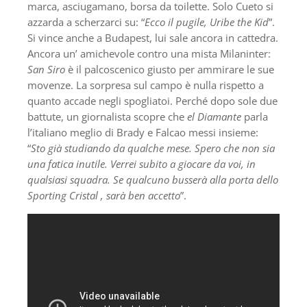
marca, asciugamano, borsa da toilette. Solo Cueto si
azzarda a scherzarci su: “
Ecco il pugile, Uribe the Kid
”.
Si vince anche a Budapest, lui sale ancora in cattedra.
Ancora un’ amichevole contro una mista Milaninter:
San Siro
è il palcoscenico giusto per ammirare le sue
movenze. La sorpresa sul campo è nulla rispetto a
quanto accade negli spogliatoi. Perché dopo sole due
battute, un giornalista scopre che
el Diamante
parla
l’italiano meglio di Brady e Falcao messi insieme:
“
Sto già studiando da qualche mese. Spero che non sia
una fatica inutile. Verrei subito a giocare da voi, in
qualsiasi squadra. Se qualcuno busserà alla porta dello
Sporting Cristal , sarà ben accetto
”.