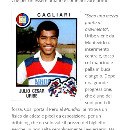
Che per un essere umano è come arrivare primo.
“
Sono una mezza
punta di
movimento
”.
Uribe viene da
Montevideo:
inserimento
centrale, tocco
col mancino e
palla in buca
d’angolo. Dopo
una grande
progressione,
che è uno dei
suoi punti di
forza. Così porta il Perù al
Mundial
. Si ritrova un
fisico da atleta e piedi da esposizione, per un
dribbling che da solo vale il prezzo del biglietto.
Perché lui non salta semplicemente l’avversario. Ha