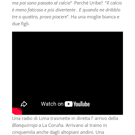
ma poi sono passato al calcio
”
Perché Uribe? “
Il calcio
è meno faticoso e più divertente . E quando ne dribblo
tre o quattro, provo piacere
”. Ha una moglie bianca e
due figli.
Una radio di Lima trasmette in diretta l’ arrivo della
Blanquirroja
a La Coruña. Arrivano al traino in
cinquemila anche dagli altopiani andini. Una