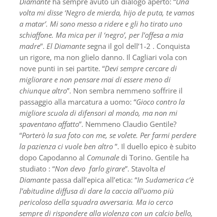
Diamante
ha sempre avuto un dialogo aperto: “
Una
volta mi disse ‘Negro de mierda, hijo de puta, te vamos
a matar’. Mi sono messo a ridere e gli ho tirato uno
schiaffone. Ma mica per il ‘negro’, per l’offesa a mia
madre
”.
El Diamante s
egna il gol dell’1-2 . Conquista
un rigore, ma non glielo danno. Il Cagliari vola con
nove punti in sei partite. “
Devi sempre cercare di
migliorare e non pensare mai di essere meno di
chiunque altro
”. Non sembra nemmeno soffrire il
passaggio alla marcatura a uomo: “
Gioco contro la
migliore scuola di difensori al mondo, ma non mi
spaventano affatto
”. Nemmeno Claudio Gentile?
“
Porterò la sua foto con me, se volete. Per farmi perdere
la pazienza ci vuole ben altro
”. Il duello epico è subito
dopo Capodanno al
Comunale
di Torino. Gentile ha
studiato : “
Non devo farlo girare
”. Stavolta
el
Diamante
passa dall’epica all’etica: “
In Sudamerica c’è
l’abitudine diffusa di dare la caccia all’uomo più
pericoloso della squadra avversaria. Ma io cerco
sempre di rispondere alla violenza con un calcio bello,