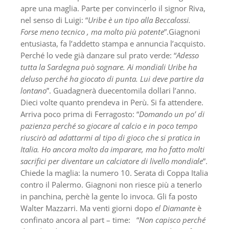
apre una maglia. Parte per convincerlo il signor Riva,
nel senso di Luigi: “
Uribe è un tipo alla Beccalossi.
Forse meno tecnico , ma molto più potente
”.Giagnoni
entusiasta, fa l’addetto stampa e annuncia l’acquisto.
Perché lo vede già danzare sul prato verde: “
Adesso
tutta la Sardegna può sognare. Ai mondiali Uribe ha
deluso perché ha giocato di punta. Lui deve partire da
lontano
”. Guadagnerà duecentomila dollari l’anno.
Dieci volte quanto prendeva in Perù. Si fa attendere.
Arriva poco prima di Ferragosto: “
Domando un po’ di
pazienza perché so giocare al calcio e in poco tempo
riuscirò ad adattarmi al tipo di gioco che si pratica in
Italia. Ho ancora molto da imparare, ma ho fatto molti
sacrifici per diventare un calciatore di livello mondiale
”.
Chiede la maglia: la numero 10. Serata di Coppa Italia
contro il Palermo. Giagnoni non riesce più a tenerlo
in panchina, perchè la gente lo invoca. Gli fa posto
Walter Mazzarri. Ma venti giorni dopo
el Diamante
è
confinato ancora al part – time: “
Non capisco perché