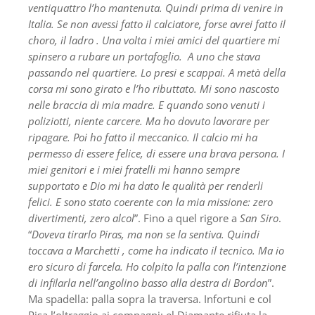
ventiquattro l’ho mantenuta. Quindi prima di venire in
Italia. Se non avessi fatto il calciatore, forse avrei fatto il
choro, il ladro . Una volta i miei amici del quartiere mi
spinsero a rubare un portafoglio. A uno che stava
passando nel quartiere. Lo presi e scappai. A metà della
corsa mi sono girato e l’ho ributtato. Mi sono nascosto
nelle braccia di mia madre. E quando sono venuti i
poliziotti, niente carcere. Ma ho dovuto lavorare per
ripagare. Poi ho fatto il meccanico. Il calcio mi ha
permesso di essere felice, di essere una brava persona. I
miei genitori e i miei fratelli mi hanno sempre
supportato e Dio mi ha dato le qualità per renderli
felici. E sono stato coerente con la mia missione: zero
divertimenti, zero alcol
”. Fino a quel rigore a
San Siro
.
“
Doveva tirarlo Piras, ma non se la sentiva. Quindi
toccava a Marchetti , come ha indicato il tecnico. Ma io
ero sicuro di farcela. Ho colpito la palla con l’intenzione
di infilarla nell’angolino basso alla destra di Bordon
”.
Ma spadella: palla sopra la traversa. Infortuni e col
Pisa l’oltraggio ai compagni: el Diamante rifiuta la