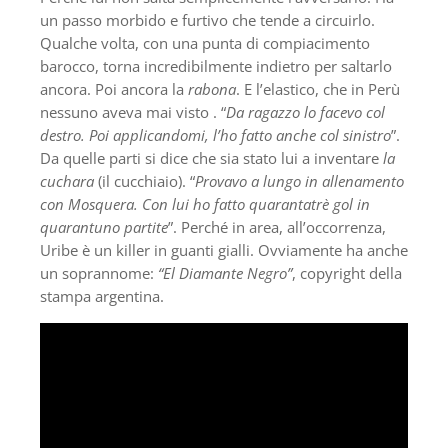
un passo morbido e furtivo che tende a circuirlo.
Qualche volta, con una punta di compiacimento
barocco, torna incredibilmente indietro per saltarlo
ancora. Poi ancora la
rabona
. E l’elastico, che in Perù
nessuno aveva mai visto . “
Da ragazzo lo facevo col
destro. Poi applicandomi, l’ho fatto anche col sinistro
”.
Da quelle parti si dice che sia stato lui a inventare
la
cuchara
(il cucchiaio). “
Provavo a lungo in allenamento
con Mosquera. Con lui ho fatto quarantatrè gol in
quarantuno partite
”. Perché in area, all’occorrenza,
Uribe è un killer in guanti gialli. Ovviamente ha anche
un soprannome:
“El Diamante Negro”
, copyright della
stampa argentina.