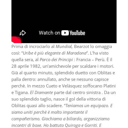
Prima di incrociarlo al
Mundial,
Bearzot lo omaggia
così: “
Uribe è più elegante di Maradona
”. L’ha visto
quella sera, al
Parco dei Principi
: Francia – Perù. È il
28 aprile 1982, un’amichevole per scaldare i motori.
Già al quarto minuto, splendido duetto con Oblitas e
palla dentro: annullato, anche se nessuno capisce
perchè. In mezzo Cueto e Velàsquez soffocano Platini
e Tigana.
El Diamante
parte dal centro sinistra . Da un
suo splendido taglio, nasce il gol della vittoria di
Oblitas quasi allo scadere. “
Tenìamos un equipazo. E
siamo uniti perchè è molto importante il
compañerismo. Giochiamo a biliardo, organizziamo
incontri di boxe. Ho battuto Quiroga e Gorriti. E