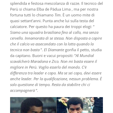
splendida e festosa mescolanza di razze. Il tecnico del
Perù si chiama Elba de Pàdua Lima , ma per nostra
fortuna tutti lo chiamano
Tim
. È un uomo mite di
quasi settant’anni. Punta anche lui sulla testa del
calciatore. Per questo ha paura dei troppi elogi: “
Siamo una squadra brasiliana fino al collo, ma senza
cervello. Innamorata di se stessa. Non disposta a capire
che il calcio va assecondato con la lotta quando la
tecnica non basta
”.
El Diamante
gonfia il petto, studia
da capitano. Buoni e vacui propositi: ”
Al Mundial
scavalcherò Maradona e Zico. Non mi basta essere il
migliore in Perù. Voglio esserlo del mondo.
C’è
differenza tra leader e capo. Ma se sei capo, devi essere
anche leader. Per la qualificazione, nessun problema. È
solo questione di tempo. Resta da stabilire chi ci
accompagnerà
“.