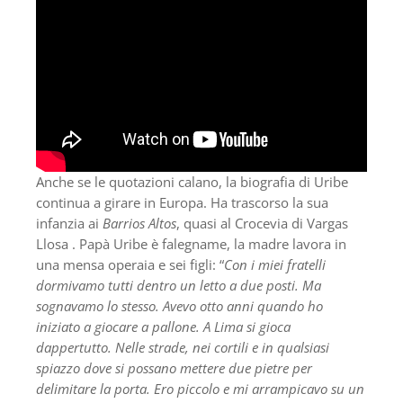
Anche se le quotazioni calano, la biografia di Uribe
continua a girare in Europa. Ha trascorso la sua
infanzia ai
Barrios Altos
, quasi al Crocevia di Vargas
Llosa . Papà Uribe è falegname, la madre lavora in
una mensa operaia e sei figli: “
Con i miei fratelli
dormivamo tutti dentro un letto a due posti. Ma
sognavamo lo stesso. Avevo otto anni quando ho
iniziato a giocare a pallone. A Lima si gioca
dappertutto. Nelle strade, nei cortili e in qualsiasi
spiazzo dove si possano mettere due pietre per
delimitare la porta. Ero piccolo e mi arrampicavo su un