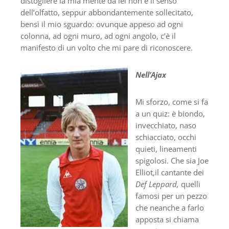
distogliere la mia mente da lei non è il senso
dell’olfatto, seppur abbondantemente sollecitato,
bensì il mio sguardo: ovunque appeso ad ogni
colonna, ad ogni muro, ad ogni angolo, c’è il
manifesto di un volto che mi pare di riconoscere.
Nell’Ajax
Mi sforzo, come si fa
a un quiz: è biondo,
invecchiato, naso
schiacciato, occhi
quieti, lineamenti
spigolosi. Che sia Joe
Elliot,il cantante dei
Def Leppard,
quelli
famosi per un pezzo
che neanche a farlo
apposta si chiama