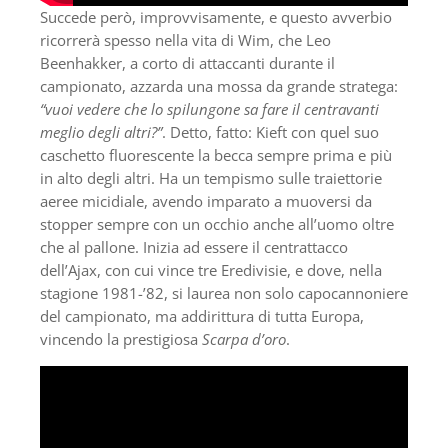
Succede però, improvvisamente, e questo avverbio
ricorrerà spesso nella vita di Wim, che Leo
Beenhakker, a corto di attaccanti durante il
campionato, azzarda una mossa da grande stratega:
“vuoi vedere che lo spilungone sa fare il centravanti
meglio degli altri?”
. Detto, fatto: Kieft con quel suo
caschetto fluorescente la becca sempre prima e più
in alto degli altri. Ha un tempismo sulle traiettorie
aeree micidiale, avendo imparato a muoversi da
stopper sempre con un occhio anche all’uomo oltre
che al pallone. Inizia ad essere il centrattacco
dell’Ajax, con cui vince tre Eredivisie, e dove, nella
stagione 1981-’82, si laurea non solo capocannoniere
del campionato, ma addirittura di tutta Europa,
vincendo la prestigiosa
Scarpa d’oro
.