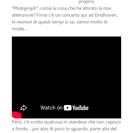
proprio
“Photograph”
, come la cosa che ha attirato la mia
attenzione? Forse c’è un concerto qui ad Eindhoven,
le
reunion
di questi tempi si sa, vanno molto di
moda…
Però, c’è scritto qualcosa in olandese che non capisco
a fondo, , poi alzo di poco lo sguardo, parte alta del