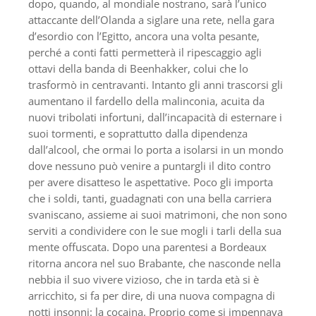
dopo, quando, al mondiale nostrano, sarà l’unico
attaccante dell’Olanda a siglare una rete, nella gara
d’esordio con l’Egitto, ancora una volta pesante,
perché a conti fatti permetterà il ripescaggio agli
ottavi della banda di Beenhakker, colui che lo
trasformò in centravanti. Intanto gli anni trascorsi gli
aumentano il fardello della malinconia, acuita da
nuovi tribolati infortuni, dall’incapacità di esternare i
suoi tormenti, e soprattutto dalla dipendenza
dall’alcool, che ormai lo porta a isolarsi in un mondo
dove nessuno può venire a puntargli il dito contro
per avere disatteso le aspettative. Poco gli importa
che i soldi, tanti, guadagnati con una bella carriera
svaniscano, assieme ai suoi matrimoni, che non sono
serviti a condividere con le sue mogli i tarli della sua
mente offuscata. Dopo una parentesi a Bordeaux
ritorna ancora nel suo Brabante, che nasconde nella
nebbia il suo vivere vizioso, che in tarda età si è
arricchito, si fa per dire, di una nuova compagna di
notti insonni: la cocaina. Proprio come si impennava