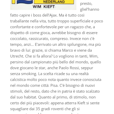
presto,
gliel’hanno
fatto capire i boss dell’Ajax. Ma è tutto così
traballante nella vita, tutto troppo superficiale e poco
confortante e confortevole per un ragazzo che, a
dispetto di come gioca, avrebbe bisogno di essere
coccolato, rassicurato, compreso. Invece non c’è
tempo, anzi… E’arrivato un altro spilungone, ma più
bravo di lui: grazie, si chiama Marco e viene da
Utrecht. Che si fa allora? Lo vogliono in tanti, Wim,
persino dal campionato più bello del mondo, quello
dove giocano le star, anche Paolo Rossi, seppur
senza smoking. La scelta ricade su una realtà
calcistica molto poco nota quanto invece conosciuta
nel mondo come città: Pisa. C’è bisogno di nuovi
stimoli, del resto, dato che in patria è stato scalzato
dal suo habitat. Quanto al primo, di stimolo, non
certo dei più piacevoli: appena atterra Kieft si sente
squagliare dai 35 gradi roventi che gli si