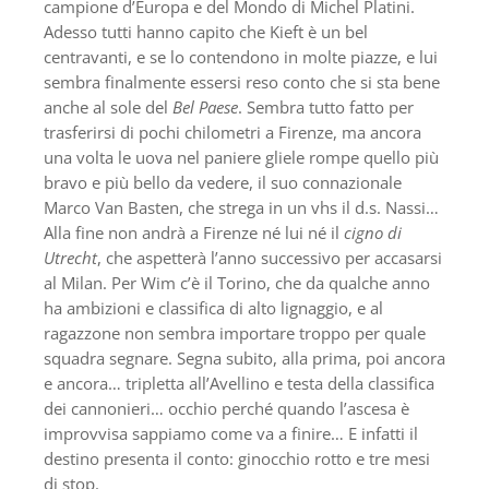
campione d’Europa e del Mondo di Michel Platini.
Adesso tutti hanno capito che Kieft è un bel
centravanti, e se lo contendono in molte piazze, e lui
sembra finalmente essersi reso conto che si sta bene
anche al sole del
Bel Paese
. Sembra tutto fatto per
trasferirsi di pochi chilometri a Firenze, ma ancora
una volta le uova nel paniere gliele rompe quello più
bravo e più bello da vedere, il suo connazionale
Marco Van Basten, che strega in un vhs il d.s. Nassi…
Alla fine non andrà a Firenze né lui né il
cigno di
Utrecht
, che aspetterà l’anno successivo per accasarsi
al Milan. Per Wim c’è il Torino, che da qualche anno
ha ambizioni e classifica di alto lignaggio, e al
ragazzone non sembra importare troppo per quale
squadra segnare. Segna subito, alla prima, poi ancora
e ancora… tripletta all’Avellino e testa della classifica
dei cannonieri… occhio perché quando l’ascesa è
improvvisa sappiamo come va a finire… E infatti il
destino presenta il conto: ginocchio rotto e tre mesi
di stop.