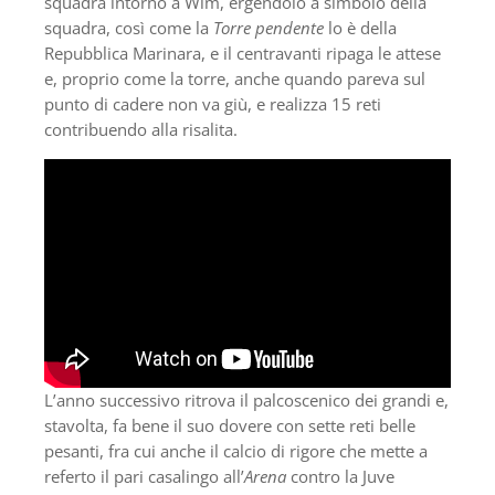
squadra intorno a Wim, ergendolo a simbolo della
squadra, così come la
Torre pendente
lo è della
Repubblica Marinara, e il centravanti ripaga le attese
e, proprio come la torre, anche quando pareva sul
punto di cadere non va giù, e realizza 15 reti
contribuendo alla risalita.
L’anno successivo ritrova il palcoscenico dei grandi e,
stavolta, fa bene il suo dovere con sette reti belle
pesanti, fra cui anche il calcio di rigore che mette a
referto il pari casalingo all’
Arena
contro la Juve