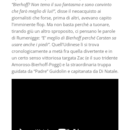
“Bierhoff? Non temo il suo fantasma e sono convinto
che farò meglio di lui!”
, disse il neoacquisto ai
giornalisti che forse, prima di altri, avevano capito
l’imminente flop. Ma non basta perché a tuonare,
tirando giù un altro sproposito, ci pensano le parole
di Rumenigge:
“E’ meglio di Bierhoff perché Carsten sa
usare anche i piedi”
. Quell’Udinese lì si trova
cronologicamente a metà fra quella divertente e in
un certo senso vittoriosa targata Zac (e il suo tridente
Amoroso-Bierhoff-Poggi) e la straordinaria truppa
guidata da “Padre” Guidolin e capitanata da Di Natale.