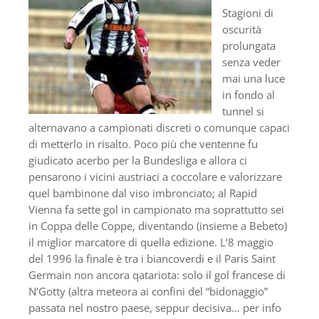
Stagioni di
oscurità
prolungata
senza veder
mai una luce
in fondo al
tunnel si
alternavano a campionati discreti o comunque capaci
di metterlo in risalto. Poco più che ventenne fu
giudicato acerbo per la Bundesliga e allora ci
pensarono i vicini austriaci a coccolare e valorizzare
quel bambinone dal viso imbronciato; al Rapid
Vienna fa sette gol in campionato ma soprattutto sei
in Coppa delle Coppe, diventando (insieme a Bebeto)
il miglior marcatore di quella edizione. L’8 maggio
del 1996 la finale è tra i biancoverdi e il Paris Saint
Germain non ancora qatariota: solo il gol francese di
N’Gotty (altra meteora ai confini del “bidonaggio”
passata nel nostro paese, seppur decisiva… per info