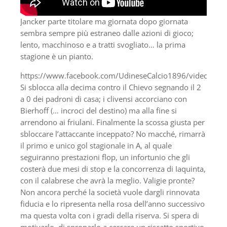
Jancker parte titolare ma giornata dopo giornata
sembra sempre più estraneo dalle azioni di gioco;
lento, macchinoso e a tratti svogliato… la prima
stagione è un pianto.
https://www.facebook.com/UdineseCalcio1896/videos/1
Si sblocca alla decima contro il Chievo segnando il 2
a 0 dei padroni di casa; i clivensi accorciano con
Bierhoff (… incroci del destino) ma alla fine si
arrendono ai friulani. Finalmente la scossa giusta per
sbloccare l’attaccante inceppato? No macché, rimarrà
il primo e unico gol stagionale in A, al quale
seguiranno prestazioni flop, un infortunio che gli
costerà due mesi di stop e la concorrenza di Iaquinta,
con il calabrese che avrà la meglio. Valigie pronte?
Non ancora perché la società vuole dargli rinnovata
fiducia e lo ripresenta nella rosa dell’anno successivo
ma questa volta con i gradi della riserva. Si spera di
motivarlo, di spronarlo a cercare un riscatto sportivo