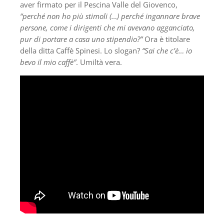
aver firmato per il Pescina Valle del Giovenco,
“perché non ho più stimoli (…) perché ingannare brave
persone, come i dirigenti che mi avevano agganciato,
pur di portare a casa uno stipendio?”
Ora è titolare
della ditta Caffè Spinesi. Lo slogan?
“Sai che c’è… io
bevo il mio caffè”
. Umiltà vera.