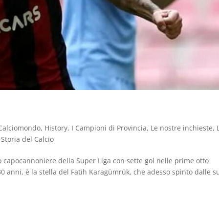
Calciomondo
,
History
,
I Campioni di Provincia
,
Le nostre inchieste
,
,
Storia del Calcio
vo capocannoniere della Super Liga con sette gol nelle prime otto
 30 anni, è la stella del Fatih Karagümrük, che adesso spinto dalle s