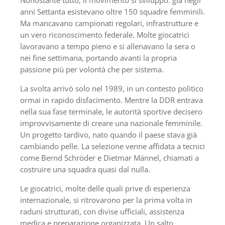
Nonostante tutto, il movimento si sviluppò: già negli
anni Settanta esistevano oltre 150 squadre femminili.
Ma mancavano campionati regolari, infrastrutture e
un vero riconoscimento federale. Molte giocatrici
lavoravano a tempo pieno e si allenavano la sera o
nei fine settimana, portando avanti la propria
passione più per volontà che per sistema.
La svolta arrivò solo nel 1989, in un contesto politico
ormai in rapido disfacimento. Mentre la DDR entrava
nella sua fase terminale, le autorità sportive decisero
improvvisamente di creare una nazionale femminile.
Un progetto tardivo, nato quando il paese stava già
cambiando pelle. La selezione venne affidata a tecnici
come Bernd Schröder e Dietmar Männel, chiamati a
costruire una squadra quasi dal nulla.
Le giocatrici, molte delle quali prive di esperienza
internazionale, si ritrovarono per la prima volta in
raduni strutturati, con divise ufficiali, assistenza
medica e preparazione organizzata. Un salto