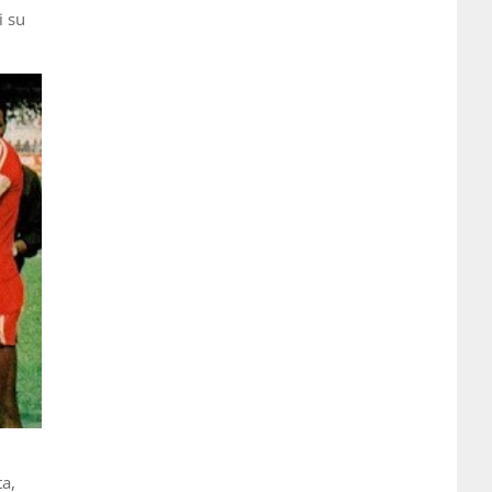
i su
ta,