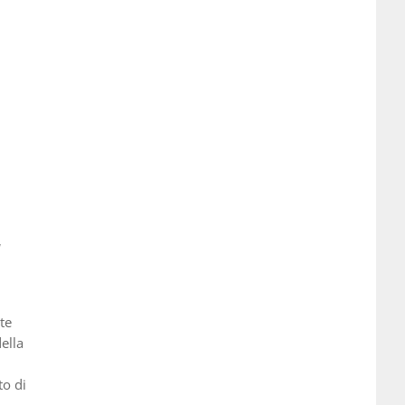
a
te
ella
to di