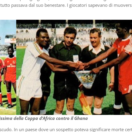
i: tutto passava dal suo benestare. I giocatori sapevano di muovers
issima della Coppa d’Africa contro il Ghana
e scudo. In un paese dove un sospetto poteva significare morte cer