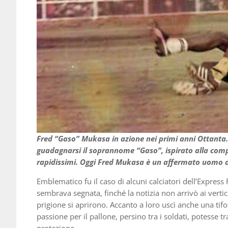
Fred “Gaso” Mukasa in azione nei primi anni Ottanta. 
guadagnarsi il soprannome “Gaso”, ispirato alla comp
rapidissimi. Oggi Fred Mukasa è un affermato uomo d’
Emblematico fu il caso di alcuni calciatori dell’Express 
sembrava segnata, finché la notizia non arrivò ai vertic
prigione si aprirono. Accanto a loro uscì anche una t
passione per il pallone, persino tra i soldati, potesse 