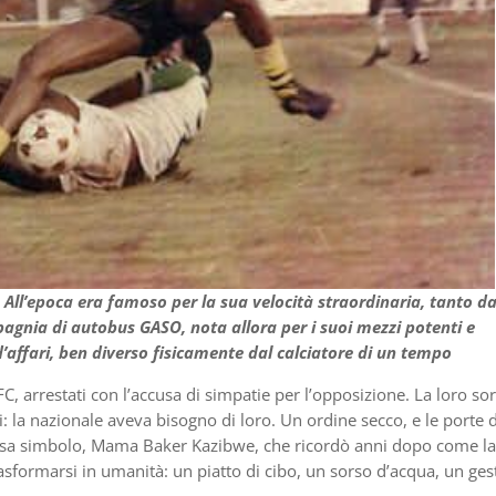
All’epoca era famoso per la sua velocità straordinaria, tanto d
agnia di autobus GASO, nota allora per i suoi mezzi potenti e
affari, ben diverso fisicamente dal calciatore di un tempo
FC, arrestati con l’accusa di simpatie per l’opposizione. La loro sor
i: la nazionale aveva bisogno di loro. Un ordine secco, e le porte d
ifosa simbolo, Mama Baker Kazibwe, che ricordò anni dopo come la
trasformarsi in umanità: un piatto di cibo, un sorso d’acqua, un ges