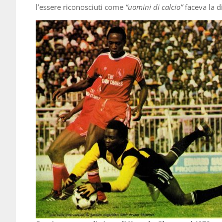
l’essere riconosciuti come
“uomini di calcio”
faceva la d