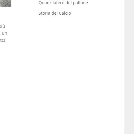
Quadrilatero del pallone
Storia del Calcio
più
n un
azzi