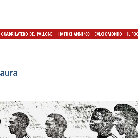
L QUADRILATERO DEL PALLONE
L QUADRILATERO DEL PALLONE
I MITICI ANNI ’80
I MITICI ANNI ’80
CALCIOMONDO
CALCIOMONDO
IL FO
IL FO
paura