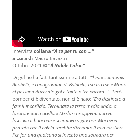
Intervista
collana
“A tu per tu con …”
a cura di
Mauro Bavastri
Ottobre 2021
©
“Il Nobile Calcio”
Di gol ne ha fatti tantissimi e a tutti:
“Il mio cognome,
Altobelli, è l’anagramma di Balotelli, ma tra me e Mario
ci passano duecento gol e tanto altro ancora…”.
Però
bomber ci è diventato, non ci è nato:
“Ero destinato a
fare il macellaio. Terminata la terza media andai a
lavorare dal macellaio Merluzzi e appena potevo
lasciavo il bancone e scappavo a giocare. Mai avrei
pensato che il calcio sarebbe diventato il mio mestiere.
Per fortuna qualcuno si inventò una squadra per