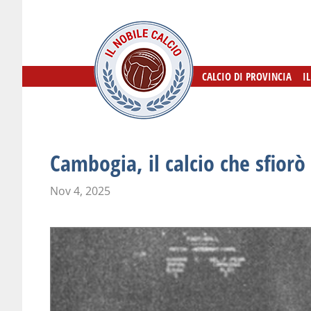
CALCIO DI PROVINCIA
CALCIO DI PROVINCIA
I
I
Cambogia, il calcio che sfiorò
Nov 4, 2025