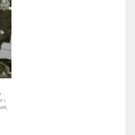
n
r i
ait,