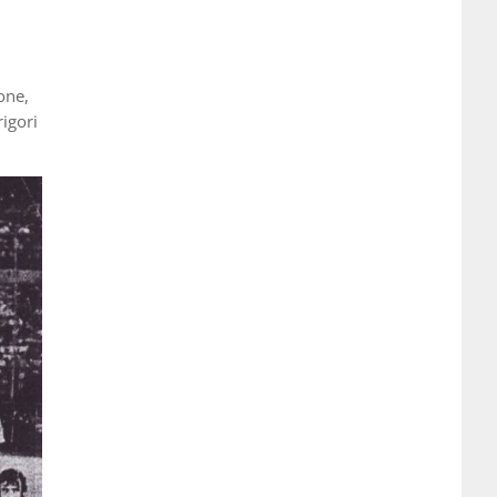
one,
igori