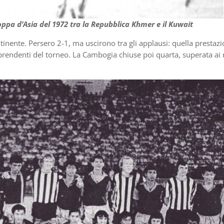
oppa d’Asia del 1972 tra la Repubblica Khmer e il Kuwait
tinente. Persero 2-1, ma uscirono tra gli applausi: quella prestazi
prendenti del torneo. La Cambogia chiuse poi quarta, superata ai r