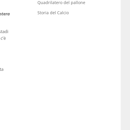
Quadrilatero del pallone
Storia del Calcio
intera
stadi
c’è
ta