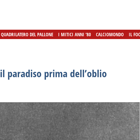
L QUADRILATERO DEL PALLONE
L QUADRILATERO DEL PALLONE
I MITICI ANNI ’80
I MITICI ANNI ’80
CALCIOMONDO
CALCIOMONDO
IL FO
IL FO
 il paradiso prima dell’oblio