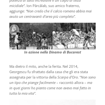
potenza di salto incredibile e un colpo di testa
micidiale”
. Ion Pârcălab, suo amico fraterno,
aggiunge:
“Non credo che il calcio romeno abbia mai
avuto un centravanti d’area più completo”.
In azione nella Dinamo di Bucarest
Ma dietro il mito, anche la ferita. Nel 2014,
Georgescu fu sfrattato dalla casa che gli era stata
assegnata per la vittoria della
Scarpa d’Oro
. “
Non sono
un tipo che piange facilmente
– raccontò allora –
ma
in quei giorni ho pianto come non avevo mai fatto in
tutta la mia vita”
.