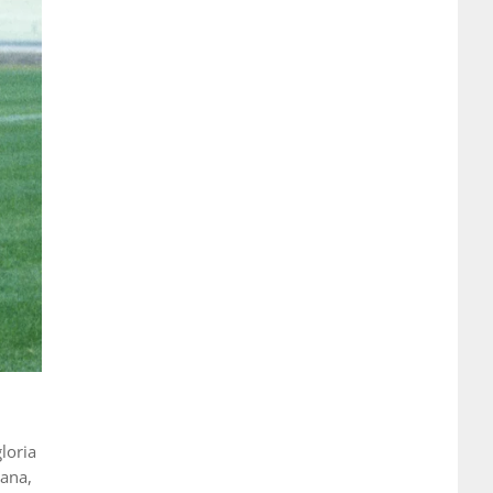
loria
cana,