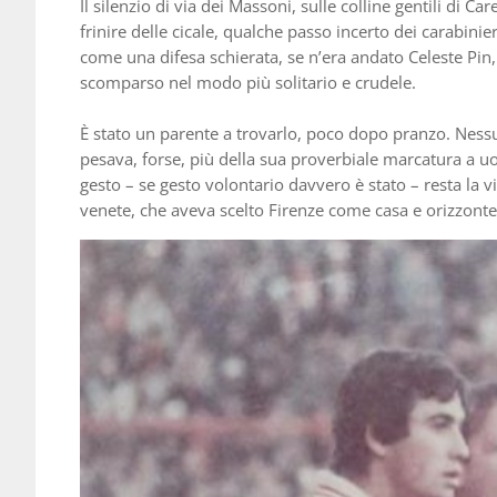
Il silenzio di via dei Massoni, sulle colline gentili di C
frinire delle cicale, qualche passo incerto dei carabini
come una difesa schierata, se n’era andato Celeste Pin
scomparso nel modo più solitario e crudele.
È stato un parente a trovarlo, poco dopo pranzo. Nessun
pesava, forse, più della sua proverbiale marcatura a uo
gesto – se gesto volontario davvero è stato – resta la v
venete, che aveva scelto Firenze come casa e orizzonte