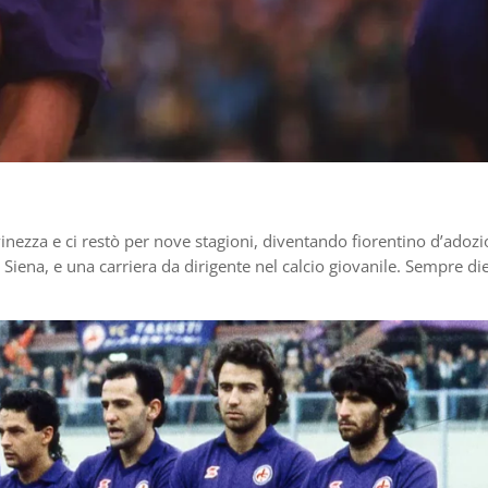
vinezza e ci restò per nove stagioni, diventando fiorentino d’adozi
, Siena, e una carriera da dirigente nel calcio giovanile. Sempre die