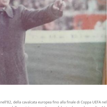
nell’82, della cavalcata europea fino alla finale di Coppa UEFA nel