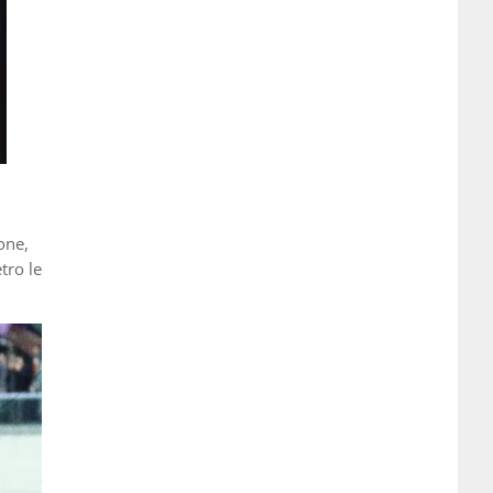
one,
tro le