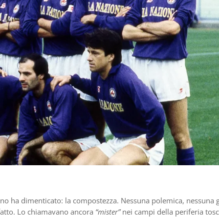
rno ha dimenticato: la compostezza. Nessuna polemica, nessuna g
n fatto. Lo chiamavano ancora
“mister”
nei campi della periferia tos