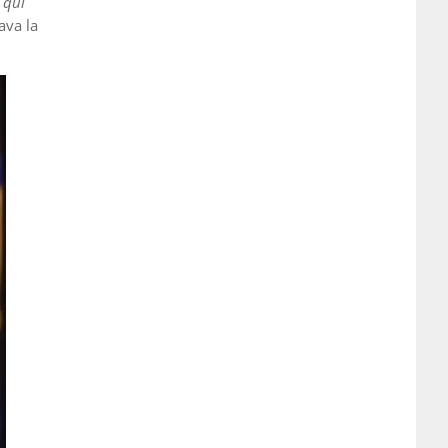
 qui
ava la