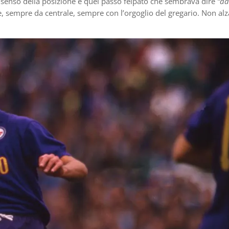
, senso della posizione e quel passo felpato che sembrava dire
“da
e, sempre da centrale, sempre con l’orgoglio del gregario. Non alz