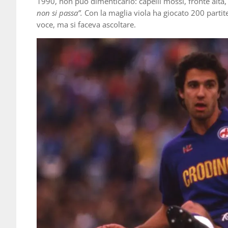
1990, non può dimenticarlo: capelli mossi, fronte alta
non si passa”.
Con la maglia viola ha giocato 200 partit
voce, ma si faceva ascoltare.