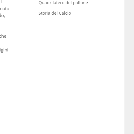
l
Quadrilatero del pallone
inato
Storia del Calcio
do,
 che
l
igini