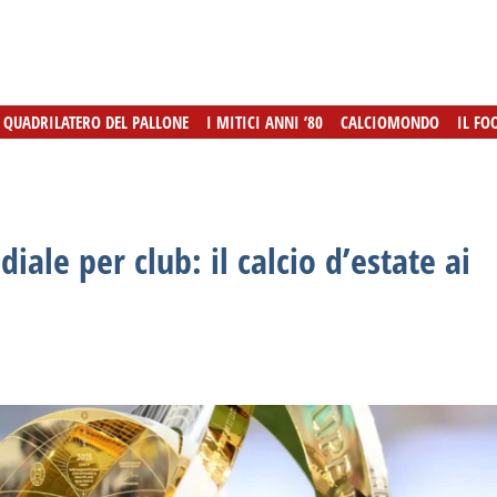
L QUADRILATERO DEL PALLONE
L QUADRILATERO DEL PALLONE
I MITICI ANNI ’80
I MITICI ANNI ’80
CALCIOMONDO
CALCIOMONDO
IL FO
IL FO
ale per club: il calcio d’estate ai