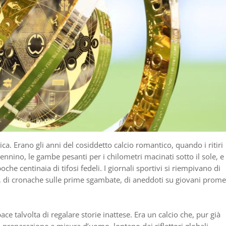
ica. Erano gli anni del cosiddetto calcio romantico, quando i ritiri
nnino, le gambe pesanti per i chilometri macinati sotto il sole, e 
he centinaia di tifosi fedeli. I giornali sportivi si riempivano di
a, di cronache sulle prime sgambate, di aneddoti su giovani prom
ce talvolta di regalare storie inattese. Era un calcio che, pur già