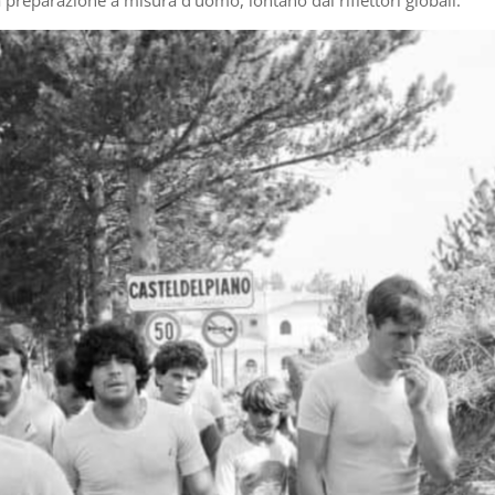
 preparazione a misura d’uomo, lontano dai riflettori globali.