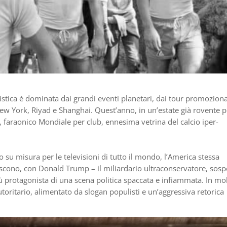
istica è dominata dai grandi eventi planetari, dai tour promoziona
 New York, Riyad e Shanghai. Quest’anno, in un’estate già rovente pe
vo, faraonico Mondiale per club, ennesima vetrina del calcio iper-
 su misura per le televisioni di tutto il mondo, l’America stessa
cuiscono, con Donald Trump – il miliardario ultraconservatore, sos
ù protagonista di una scena politica spaccata e infiammata. In mol
toritario, alimentato da slogan populisti e un’aggressiva retorica