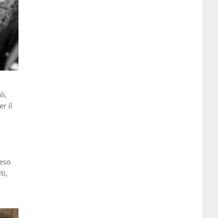
li,
r il
peso
ti,