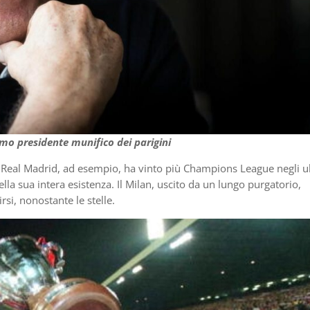
imo presidente munifico dei parigini
. Il Real Madrid, ad esempio, ha vinto più Champions League negli u
lla sua intera esistenza. Il Milan, uscito da un lungo purgatorio,
si, nonostante le stelle.