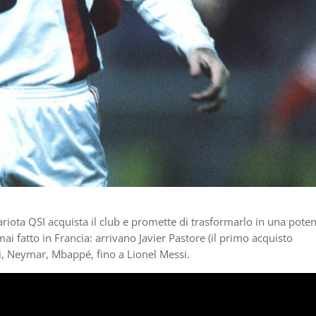
riota QSI acquista il club e promette di trasformarlo in una pote
i fatto in Francia: arrivano Javier Pastore (il primo acquisto
ni, Neymar, Mbappé, fino a Lionel Messi.