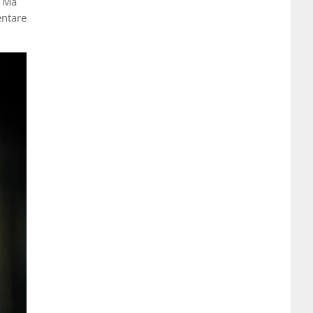
. Ma
entare