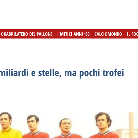
L QUADRILATERO DEL PALLONE
L QUADRILATERO DEL PALLONE
I MITICI ANNI ’80
I MITICI ANNI ’80
CALCIOMONDO
CALCIOMONDO
IL FO
IL FO
miliardi e stelle, ma pochi trofei