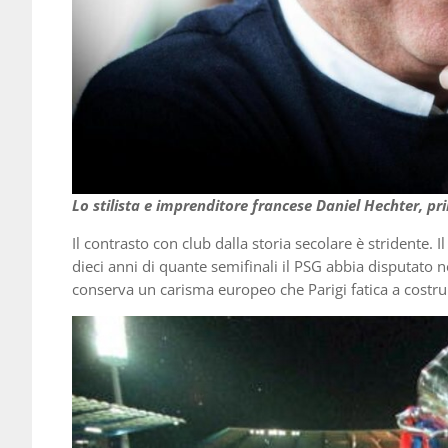
Lo stilista e imprenditore francese Daniel Hechter, pr
Il contrasto con club dalla storia secolare è stridente
dieci anni di quante semifinali il PSG abbia disputato ne
conserva un carisma europeo che Parigi fatica a costruir