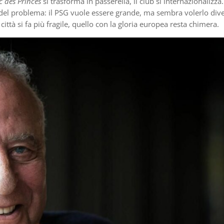
c des Princes
si trasforma in passerella, il club si internazionalizza
 del problema: il PSG vuole essere grande, ma sembra volerlo div
ittà si fa più fragile, quello con la gloria europea resta chimera.