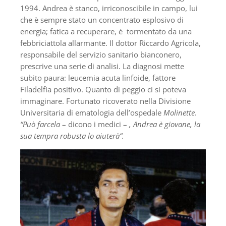
1994. Andrea è stanco, irriconoscibile in campo, lui
che è sempre stato un concentrato esplosivo di
energia; fatica a recuperare, è tormentato da una
febbriciattola allarmante. Il dottor Riccardo Agricola,
responsabile del servizio sanitario bianconero,
prescrive una serie di analisi. La diagnosi mette
subito paura: leucemia acuta linfoide, fattore
Filadelfia positivo. Quanto di peggio ci si poteva
immaginare. Fortunato ricoverato nella Divisione
Universitaria di ematologia dell’ospedale
Molinette
.
“Può farcela
– dicono i medici –
, Andrea è giovane, la
sua tempra robusta lo aiuterà“.