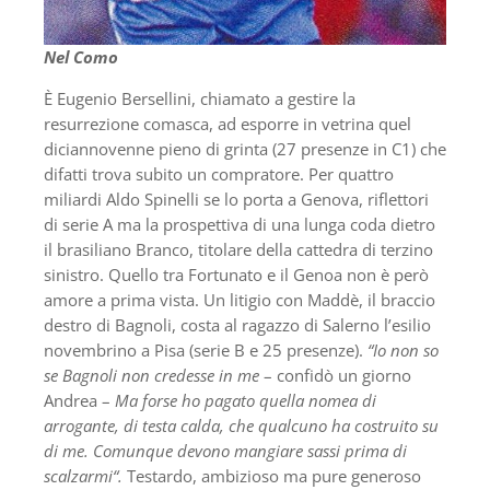
Nel Como
È Eugenio Bersellini, chiamato a gestire la
resurrezione comasca, ad esporre in vetrina quel
diciannovenne pieno di grinta (27 presenze in C1) che
difatti trova subito un compratore. Per quattro
miliardi Aldo Spinelli se lo porta a Genova, riflettori
di serie A ma la prospettiva di una lunga coda dietro
il brasiliano Branco, titolare della cattedra di terzino
sinistro. Quello tra Fortunato e il Genoa non è però
amore a prima vista. Un litigio con Maddè, il braccio
destro di Bagnoli, costa al ragazzo di Salerno l’esilio
novembrino a Pisa (serie B e 25 presenze).
“Io non so
se Bagnoli non credesse in me
– confidò un giorno
Andrea –
Ma forse ho pagato quella nomea di
arrogante, di testa calda, che qualcuno ha costruito su
di me. Comunque devono mangiare sassi prima di
scalzarmi“.
Testardo, ambizioso ma pure generoso