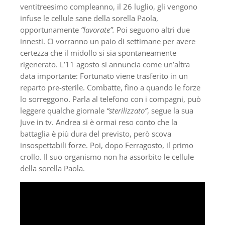
ventitreesimo compleanno, il 26 luglio, gli vengono
infuse le cellule sane della sorella Paola,
opportunamente
“lavorate”.
Poi seguono altri due
innesti. Ci vorranno un paio di settimane per avere
certezza che il midollo si sia spontaneamente
rigenerato. L’11 agosto si annuncia come un’altra
data importante: Fortunato viene trasferito in un
reparto pre-sterile. Combatte, fino a quando le forze
lo sorreggono. Parla al telefono con i compagni, può
leggere qualche giornale
“sterilizzato”
, segue la sua
Juve in tv. Andrea si è ormai reso conto che la
battaglia è più dura del previsto, però scova
insospettabili forze. Poi, dopo Ferragosto, il primo
crollo. Il suo organismo non ha assorbito le cellule
della sorella Paola.