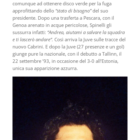
comunque ad ottenere disco verde per la fuga
approfittando dello
“stato di bisogno”
del suo
presidente. Dopo una trasferta a Pescara, con il
Genoa arenato in acque pericolose, Spinelli gli
sussurra infatti:
“Andrea, aiutami a salvare la squadra
e ti lascerò andare“.
Così arriva la Juve sulle tracce del
nuovo Cabrini. E dopo la Juve (27 presenze e un gol)
giunge pure la nazionale, con il debutto a Tallinn, il
22 settembre ’93, in occasione del 3-0 all’Estonia,
unica sua apparizione azzurra.