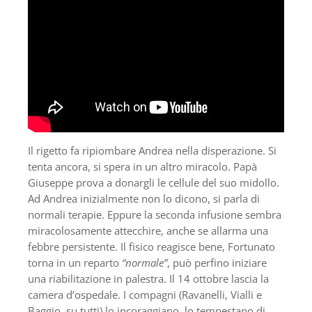
Il rigetto fa ripiombare Andrea nella disperazione. Si
tenta ancora, si spera in un altro miracolo. Papà
Giuseppe prova a donargli le cellule del suo midollo.
Ad Andrea inizialmente non lo dicono, si parla di
normali terapie. Eppure la seconda infusione sembra
miracolosamente attecchire, anche se allarma una
febbre persistente. Il fisico reagisce bene, Fortunato
torna in un reparto
“normale”
, può perfino iniziare
una riabilitazione in palestra. Il 14 ottobre lascia la
camera d’ospedale. I compagni (Ravanelli, Vialli e
Baggio, su tutti) lo incoraggiano, lo tempestano di