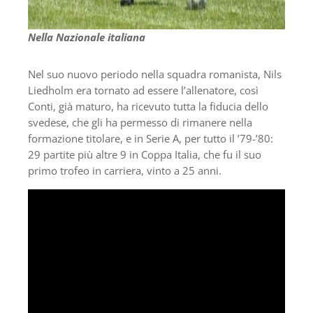
Nella Nazionale italiana
Nel suo nuovo periodo nella squadra romanista, Nils
Liedholm era tornato ad essere l’allenatore, così
Conti, già maturo, ha ricevuto tutta la fiducia dello
svedese, che gli ha permesso di rimanere nella
formazione titolare, e in Serie A, per tutto il ’79-’80:
29 partite più altre 9 in Coppa Italia, che fu il suo
primo trofeo in carriera, vinto a 25 anni.