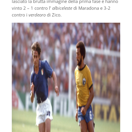
lasciato la brutta immagine della prima fase e hanno
vinto 2 – 1 contro l’
albiceleste
di Maradona e 3-2
contro i
verdeoro
di Zico.