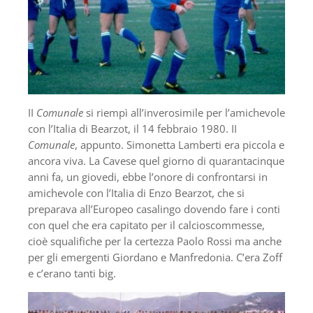
II
Comunale
si riempì all’inverosimile per l’amichevole
con l’Italia di Bearzot, il 14 febbraio 1980. II
Comunale
, appunto. Simonetta Lamberti era piccola e
ancora viva. La Cavese quel giorno di quarantacinque
anni fa, un giovedi, ebbe l’onore di confrontarsi in
amichevole con l’Italia di Enzo Bearzot, che si
preparava all’Europeo casalingo dovendo fare i conti
con quel che era capitato per il calcioscommesse,
cioè squalifiche per la certezza Paolo Rossi ma anche
per gli emergenti Giordano e Manfredonia. C’era Zoff
e c’erano tanti big.