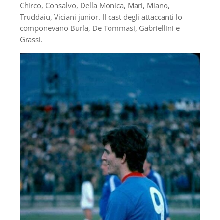
Chirco, Consalvo, Della Monica, Mari, Miano,
Truddaiu, Viciani junior. II cast degli attaccanti lo
componevano Burla, De Tommasi, Gabriellini e
Grassi.