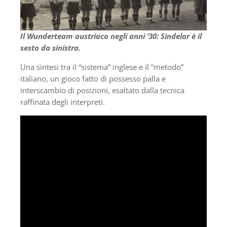
Il Wunderteam austriaco negli anni ’30: Sindelar è il
sesto da sinistra.
Una sintesi tra il “sistema” inglese e il “metodo”
italiano, un gioco fatto di possesso palla e
interscambio di posizioni, esaltato dalla tecnica
raffinata degli interpreti.