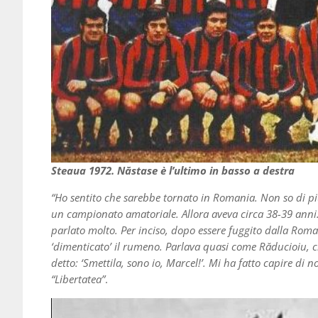
Steaua 1972. Năstase è l’ultimo in basso a destra
“Ho sentito che sarebbe tornato in Romania. Non so di p
un campionato amatoriale. Allora aveva circa 38-39 ann
parlato molto. Per inciso, dopo essere fuggito dalla Rom
‘dimenticato’ il rumeno. Parlava quasi come Răducioiu, ch
detto: ‘Smettila, sono io, Marcel!’. Mi
ha fatto capire di n
“Libertatea”
.