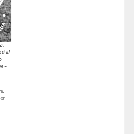
a.
 al ​​
o
he –
re,
per