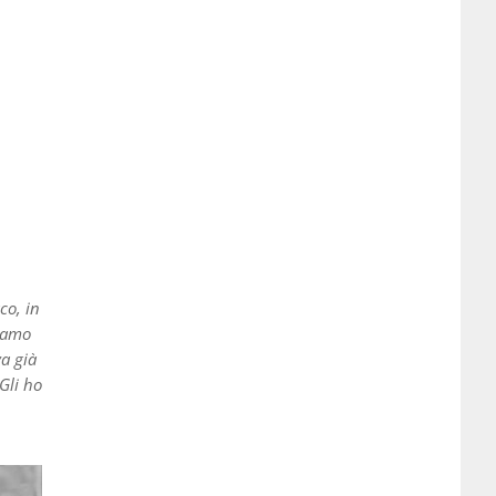
co, in
biamo
a già
Gli ho