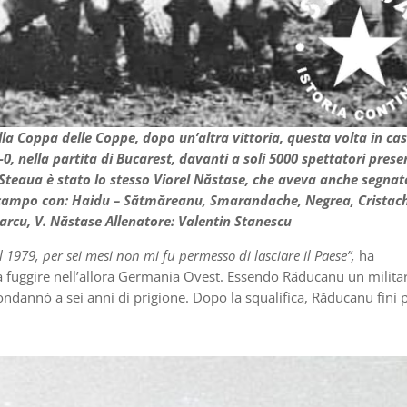
lla Coppa delle Coppe, dopo un’altra vittoria, questa volta in cas
, nella partita di Bucarest, davanti a soli 5000 spettatori presenti
la Steaua è stato lo stesso Viorel Năstase, che aveva anche segnat
in campo con: Haidu – Sătmăreanu, Smarandache, Negrea, Cristac
arcu, V. Năstase Allenatore: Valentin Stanescu
 1979, per sei mesi non mi fu permesso di lasciare il Paese”,
ha
a fuggire nell’allora Germania Ovest. Essendo Răducanu un milita
condannò a sei anni di prigione. Dopo la squalifica, Răducanu finì 