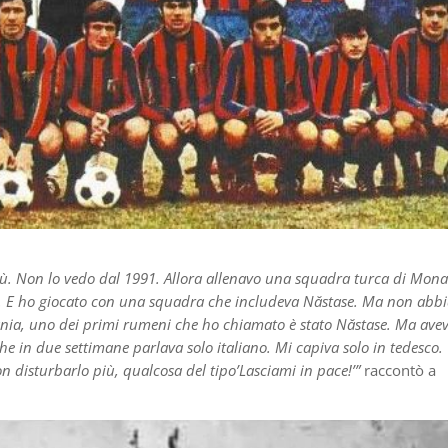
iù. Non lo vedo dal 1991. Allora allenavo una squadra turca di Mona
i. E ho giocato con una squadra che includeva Năstase. Ma non ab
ania, uno dei primi rumeni che ho chiamato è stato Năstase. Ma avev
e in due settimane parlava solo italiano. Mi capiva solo in tedesco. 
on disturbarlo più, qualcosa del tipo’Lasciami in pace!’”
raccontò a