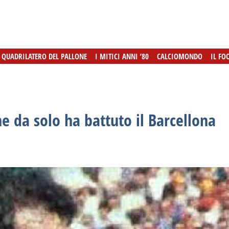
L QUADRILATERO DEL PALLONE
L QUADRILATERO DEL PALLONE
I MITICI ANNI ’80
I MITICI ANNI ’80
CALCIOMONDO
CALCIOMONDO
IL FO
IL FO
he da solo ha battuto il Barcellona