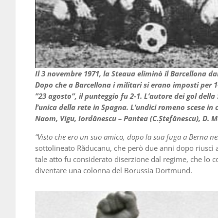
Il 3 novembre 1971, la Steaua eliminò il Barcellona da
Dopo che a Barcellona i militari si erano imposti per 1-0
”23 agosto”, il punteggio fu 2-1. L’autore dei gol del
l’unica della rete in Spagna. L’undici romeno scese 
Naom, Vigu, Iordănescu – Pantea (C.Ștefănescu), D. M
“Visto che ero un suo amico, dopo la sua fuga a Berna nel
sottolineato Răducanu, che però due anni dopo riuscì 
tale atto fu considerato diserzione dal regime, che lo 
diventare una colonna del Borussia Dortmund.