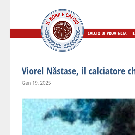
CALCIO DI PROVINCIA
CALCIO DI PROVINCIA
I
I
Viorel Năstase, il calciatore c
Gen 19, 2025