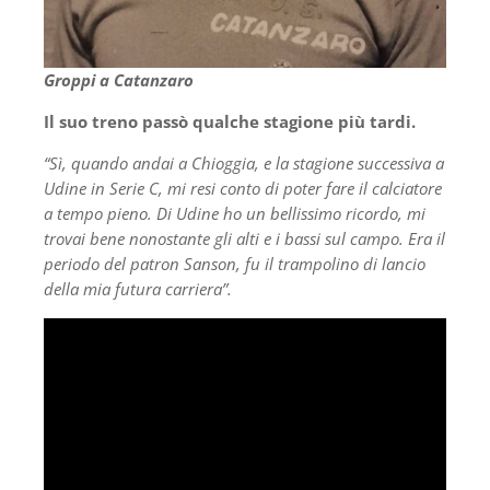
Groppi a Catanzaro
Il suo treno passò qualche stagione più tardi.
“Sì, quando andai a Chioggia, e la stagione successiva a
Udine in Serie C, mi resi conto di poter fare il calciatore
a tempo pieno. Di Udine ho un bellissimo ricordo, mi
trovai bene nonostante gli alti e i bassi sul campo. Era il
periodo del patron Sanson, fu il trampolino di lancio
della mia futura carriera”.