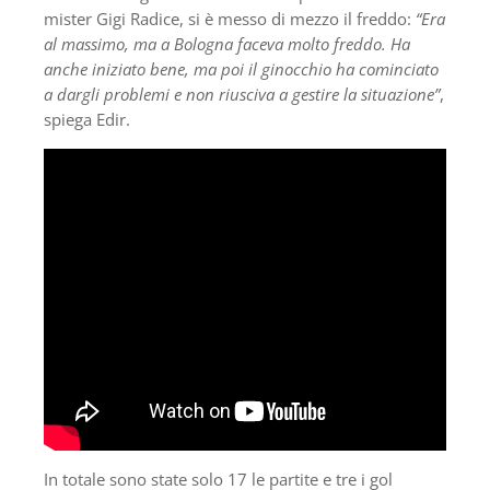
mister Gigi Radice, si è messo di mezzo il freddo:
“Era
al massimo, ma a Bologna faceva molto freddo. Ha
anche iniziato bene, ma poi il ginocchio ha cominciato
a dargli problemi e non riusciva a gestire la situazione”
,
spiega Edir.
In totale sono state solo 17 le partite e tre i gol