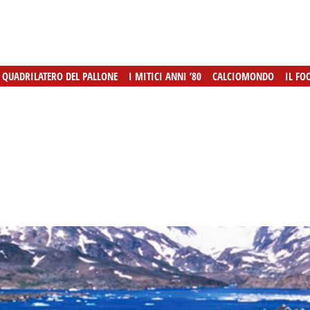
L QUADRILATERO DEL PALLONE
L QUADRILATERO DEL PALLONE
I MITICI ANNI ’80
I MITICI ANNI ’80
CALCIOMONDO
CALCIOMONDO
IL FO
IL FO