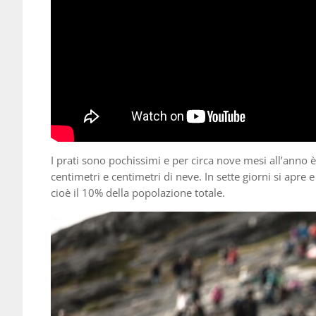
I prati sono pochissimi e per circa nove mesi all’anno 
centimetri e centimetri di neve. In sette giorni si apre
cioè il 10% della popolazione totale.