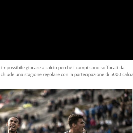
è impossibile giocare a calcio perché i campi sono soffocati da
 e chiude una stagione regolare con la partecipazione di 5000 calcia