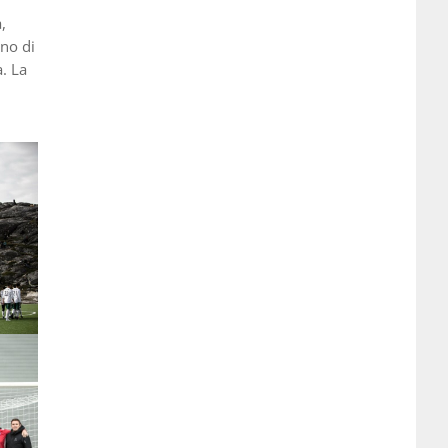
,
ono di
. La