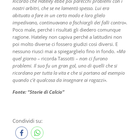
Ricordo che Hateley ebbe poi parecchi problemi con i
nostri arbitri, che se ne lamentò spesso. Lui era
abituato a fare in un certo modo e loro glielo
impedivano, continuavano a fischiargli dei falli contro».
Poco male, perché i risultati gli diedero comunque
ragione. Hateley non capiva perché a latitudini non
poi molto diverse ci fossero giudizi così diversi. E
nessuno riuscì mai a spiegarglielo fino in fondo.
«Ma
quel giorno
– ricorda Tassotti –
non ci furono
problemi. Il suo fu un gran gol, uno di quelli che si
ricordano per tutta la vita e che si portano ad esempio
quando c’è qualcosa da insegnare ai ragazzi».
Fonte: “Storie di Calcio”
Condividi su: