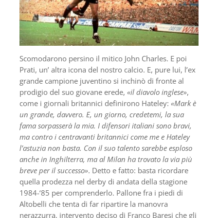
Scomodarono persino il mitico John Charles. E poi
Prati, un’ altra icona del nostro calcio. E, pure lui, l’ex
grande campione juventino si inchinò di fronte al
prodigio del suo giovane erede,
«il diavolo inglese»
,
come i giornali britannici definirono Hateley:
«Mark è
un grande, davvero. E, un giorno, credetemi, la sua
fama sorpasserà la mia. I difensori italiani sono bravi,
ma contro i centravanti britannici come me e Hateley
l’astuzia non basta. Con il suo talento sarebbe esploso
anche in Inghilterra, ma al Milan ha trovato la via più
breve per il successo»
. Detto e fatto: basta ricordare
quella prodezza nel derby di andata della stagione
1984-‘85 per comprenderlo. Pallone fra i piedi di
Altobelli che tenta di far ripartire la manovra
nerazzurra, intervento deciso di Franco Baresi che gli