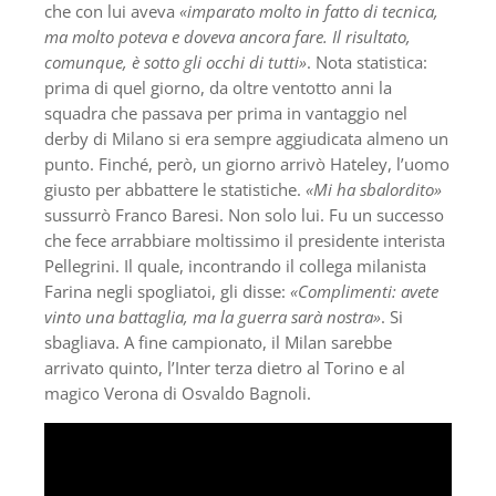
che con lui aveva
«imparato molto in fatto di tecnica,
ma molto poteva e doveva ancora fare. Il risultato,
comunque, è sotto gli occhi di tutti»
. Nota statistica:
prima di quel giorno, da oltre ventotto anni la
squadra che passava per prima in vantaggio nel
derby di Milano si era sempre aggiudicata almeno un
punto. Finché, però, un giorno arrivò Hateley, l’uomo
giusto per abbattere le statistiche.
«Mi ha sbalordito»
sussurrò Franco Baresi. Non solo lui. Fu un successo
che fece arrabbiare moltissimo il presidente interista
Pellegrini. Il quale, incontrando il collega milanista
Farina negli spogliatoi, gli disse:
«Complimenti: avete
vinto una battaglia, ma la guerra sarà nostra»
. Si
sbagliava. A fine campionato, il Milan sarebbe
arrivato quinto, l’Inter terza dietro al Torino e al
magico Verona di Osvaldo Bagnoli.