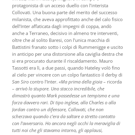
protagonista di un acceso duello con l’interista
Collovati. Una buona parte del merito del successo
milanista, che aveva approfittato anche del calo fisico
dell’Inter affaticata dagli impegni di coppa, andò
anche a Terraneo, decisivo in almeno tre interventi,
oltre che al solito Baresi, con l’unica macchia di
Battistini franato sotto i colpi di Rummenigge e uscito
in anticipo per una distorsione alla caviglia destra che
si era procurato durante il riscaldamento. Mauro
Tassotti era lì, a due passi, quando Hateley volò fino
al cielo per vincere con un colpo fantastico il derby di
San Siro
contro l’Inter.
«Ma prima della gioia
– ricorda
–
arrivò lo stupore. Uno stacco incredibile, che
dimostrò quanto Mark possedesse un tempismo e una
forza davvero rari. Di tipo inglese, alla Charles o alla
Jordan contro un difensore, Collovati, che non
scherzava quando c’era da saltare a stretto contatto
con l’avversario. Ho ancora negli occhi la meraviglia di
tutti noi che gli stavamo intorno, gli applausi,