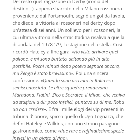
Del resto quel ragazzone di Derby (ironia del
destino…), appena sbarcato nella Milano rossonera
proveniente dal Portsmouth, segnò un gol da favola,
che diede la vittoria ai rossoneri nel derby dopo
un’attesa di sei anni. Un sollievo per i rossoneri, la
cui ultima vittoria nella stracittadina risaliva a quella
di andata del 1978-‘79, la stagione della stella. Così
ricordò Hateley a fine gara:
«Ho visto arrivare quel
pallone, e mi sono buttato, saltando più in alto
possibile. Pochi minuti dopo potevo segnare ancora,
ma Zenga è stato bravissimo»
. Poi una sincera
confessione:
«Quando sono arrivato in Italia ero
semisconosciuto. Le altre squadre prendevano
Maradona, Platini, Zico e Socrates. Il Milan, che veniva
da stagioni a dir poco infelici, puntava su di me. Roba
da non credere»
. E fra i mille elogi dei vip presenti in
tribuna d’ onore, spiccò quello di Ugo Tognazzi, che
definì Hateley e Wilkins, con uno strano paragone
gastronomico, come
«due rare e raffinatissime spezie
inglesi in un piatto divino».