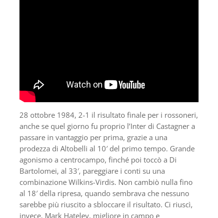
28 ottobre 1984, 2-1 il risultato finale per i rossoneri,
anche se quel giorno fu proprio l’Inter di Castagner a
passare in vantaggio per prima, grazie a una
prodezza di Altobelli al 10′ del primo tempo. Grande
agonismo a centrocampo, finché poi toccò a Di
Bartolomei, al 33′, pareggiare i conti su una
combinazione Wilkins-Virdis. Non cambiò nulla fino
al 18′ della ripresa, quando sembrava che nessuno
sarebbe più riuscito a sbloccare il risultato. Ci riuscì,
invece, Mark Hateley, migliore in campo e