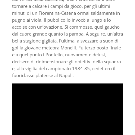
tornare a calcare i campi da gioco, per gli ultimi
minuti di un Fiorentina-Cesena ormai saldamente in
pugno ai viola. Il pubblico lo invocò a lungo e lo
accolse con un’ovazione. Si commosse, quel gaucho
dal cuore grande quanto la pampa. A seguire, un’altra
bella stagione gigliata, l’ultima, a svezzare a suon di
gol la giovane meteora Monelli. Fu terzo posto finale
e a quel punto i Pontello, nuovamente delusi,
decisero di ridimensionare gli obiettivi della squadra
e, alla vigilia del campionato 1984-85, cedettero il
fuoriclasse platense al Napoli.