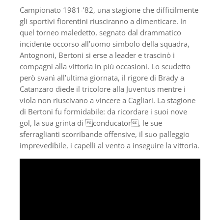
Campionato 1981-’82, una stagione che difficilmente
gli sportivi fiorentini riusciranno a dimenticare. In
quel torneo maledetto, segnato dal drammatico
incidente occorso all’uomo simbolo della squadra,
Antognoni, Bertoni si erse a leader e trascinò i
compagni alla vittoria in più occasioni. Lo scudetto
però svanì all’ultima giornata, il rigore di Brady a
Catanzaro diede il tricolore alla Juventus mentre i
viola non riuscivano a vincere a Cagliari. La stagione
di Bertoni fu formidabile: da ricordare i suoi nove
gol, la sua grinta di conducator, le sue
sferraglianti scorribande offensive, il suo palleggio
imprevedibile, i capelli al vento a inseguire la vittoria.