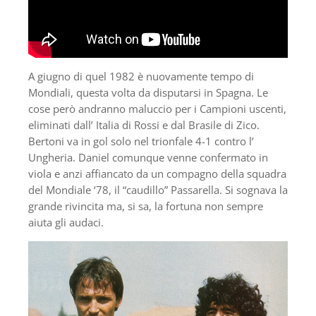
A giugno di quel 1982 è nuovamente tempo di
Mondiali, questa volta da disputarsi in Spagna. Le
cose però andranno maluccio per i Campioni uscenti,
eliminati dall’ Italia di Rossi e dal Brasile di Zico.
Bertoni va in gol solo nel trionfale 4-1 contro l’
Ungheria. Daniel comunque venne confermato in
viola e anzi affiancato da un compagno della squadra
del Mondiale ‘78, il “caudillo” Passarella. Si sognava la
grande rivincita ma, si sa, la fortuna non sempre
aiuta gli audaci.