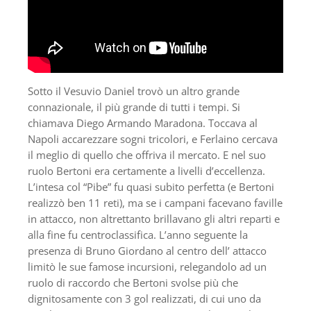
Sotto il Vesuvio Daniel trovò un altro grande
connazionale, il più grande di tutti i tempi. Si
chiamava Diego Armando Maradona. Toccava al
Napoli accarezzare sogni tricolori, e Ferlaino cercava
il meglio di quello che offriva il mercato. E nel suo
ruolo Bertoni era certamente a livelli d’eccellenza.
L’intesa col “Pibe” fu quasi subito perfetta (e Bertoni
realizzò ben 11 reti), ma se i campani facevano faville
in attacco, non altrettanto brillavano gli altri reparti e
alla fine fu centroclassifica. L’anno seguente la
presenza di Bruno Giordano al centro dell’ attacco
limitò le sue famose incursioni, relegandolo ad un
ruolo di raccordo che Bertoni svolse più che
dignitosamente con 3 gol realizzati, di cui uno da