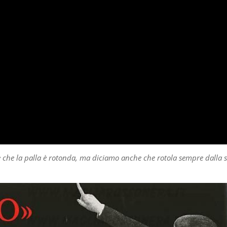
 che la palla è rotonda, ma diciamo anche che rotola sempre dalla s