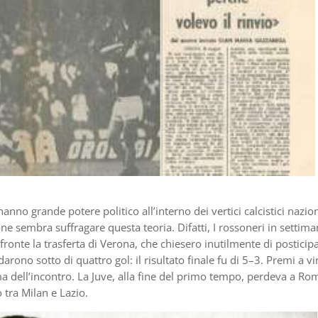
o grande potere politico all’interno dei vertici calcistici nazion
e sembra suffragare questa teoria. Difatti, I rossoneri in settim
onte la trasferta di Verona, che chiesero inutilmente di posticipar
ono sotto di quattro gol: il risultato finale fu di 5–3. Premi a v
ma dell’incontro. La Juve, alla fine del primo tempo, perdeva a Rom
 tra Milan e Lazio.