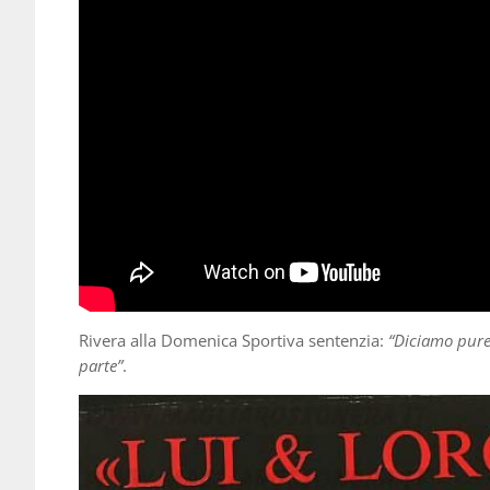
Rivera alla Domenica Sportiva sentenzia:
“Diciamo pure
parte”
.