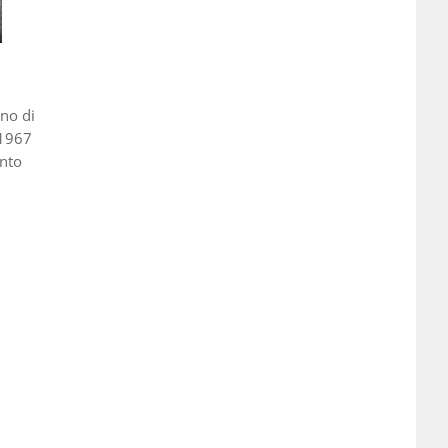
gno di
 1967
ento