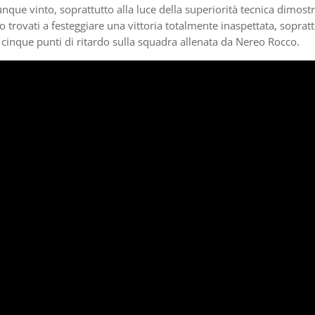
e vinto, soprattutto alla luce della superiorità tecnica dimostr
o trovati a festeggiare una vittoria totalmente inaspettata, soprat
 cinque punti di ritardo sulla squadra allenata da Nereo Rocco.