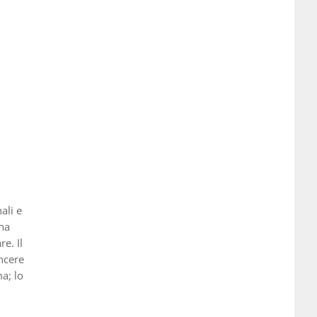
ali e
ana
e. Il
incere
a; lo