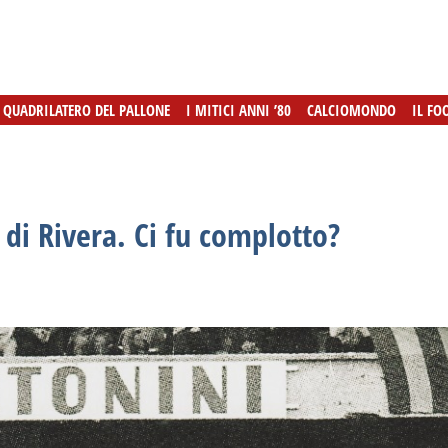
L QUADRILATERO DEL PALLONE
L QUADRILATERO DEL PALLONE
I MITICI ANNI ’80
I MITICI ANNI ’80
CALCIOMONDO
CALCIOMONDO
IL FO
IL FO
 di Rivera. Ci fu complotto?