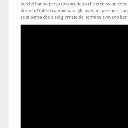
perché hanno perso uno scudetto che credevano comunqu
durante l’intero campionato, gli juventini perché si son
se si pensa che a sei giornate dal termine avevano ben