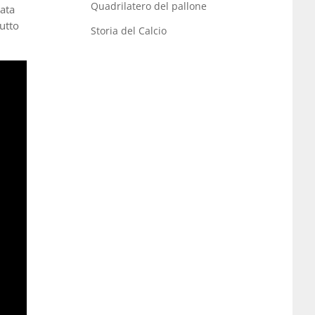
Quadrilatero del pallone
ata
tutto
Storia del Calcio