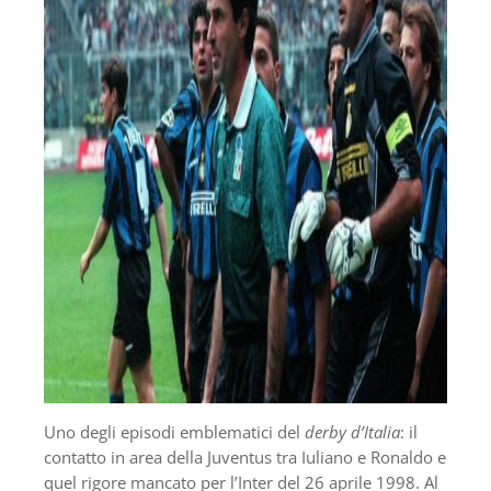
Uno degli episodi emblematici del
derby d’Italia
: il
contatto in area della Juventus tra Iuliano e Ronaldo e
quel rigore mancato per l’Inter del 26 aprile 1998. Al