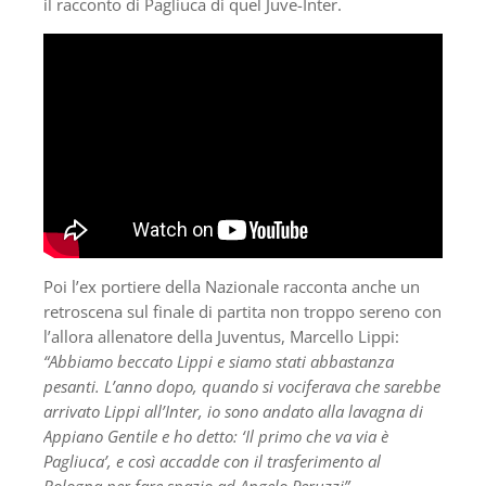
il racconto di Pagliuca di quel Juve-Inter.
Poi l’ex portiere della Nazionale racconta anche un
retroscena sul finale di partita non troppo sereno con
l’allora allenatore della Juventus, Marcello Lippi:
“Abbiamo beccato Lippi e siamo stati abbastanza
pesanti. L’anno dopo, quando si vociferava che sarebbe
arrivato Lippi all’Inter, io sono andato alla lavagna di
Appiano Gentile e ho detto: ‘Il primo che va via è
Pagliuca’, e così accadde con il trasferimento al