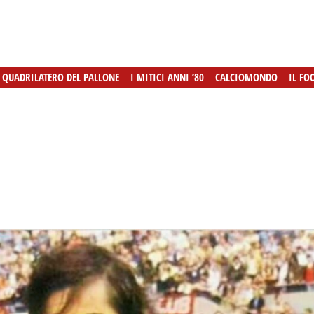
L QUADRILATERO DEL PALLONE
L QUADRILATERO DEL PALLONE
I MITICI ANNI ’80
I MITICI ANNI ’80
CALCIOMONDO
CALCIOMONDO
IL FO
IL FO