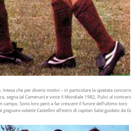
. Intesa che per diversi motivi – in particolare la spietata concorr
ca, segna (al Camerun) e vince il Mondiale 1982, Pulici al contrari
n campo. Sono loro però a far crescere il furore dell’ultimo toro
al
giaguaro volante
Castellini all’estro di capitan Sala) guidato da G