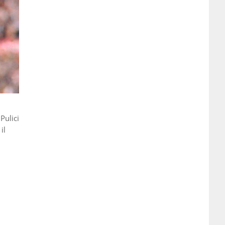
Pulici
il