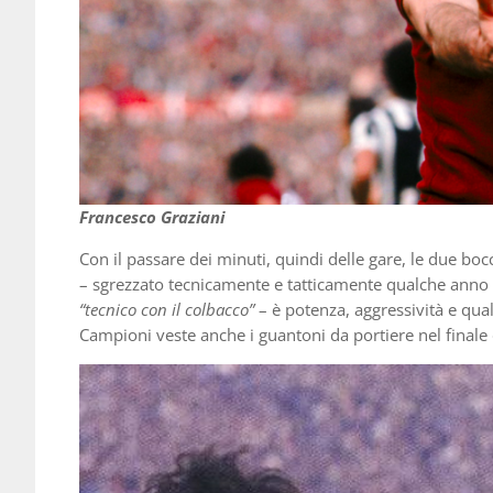
Francesco Graziani
Con il passare dei minuti, quindi delle gare, le due bo
– sgrezzato tecnicamente e tatticamente qualche anno
“tecnico con il colbacco”
– è potenza, aggressività e qua
Campioni veste anche i guantoni da portiere nel finale