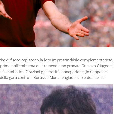
cche di fuoco capiscono la loro imprescindibile complementarietà. 
 prima dall’emblema del tremendismo granata Gustavo Giagnoni, 
lità acrobatica. Graziani generosità, abnegazione (in Coppa dei
 della gara contro il Borussia Mönchengladbach) e doti aeree.