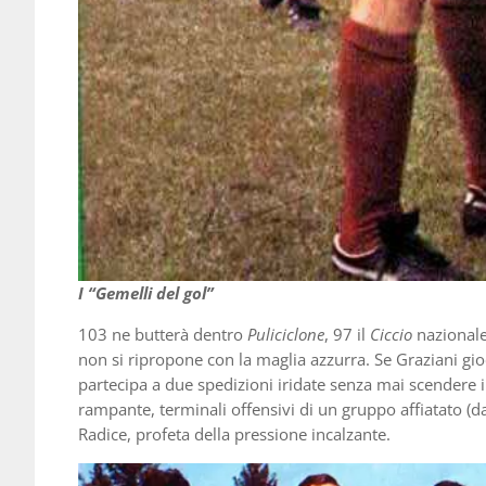
I “Gemelli del gol”
103 ne butterà dentro
Puliciclone
, 97 il
Ciccio
nazionale
non si ripropone con la maglia azzurra. Se Graziani gio
partecipa a due spedizioni iridate senza mai scendere i
rampante, terminali offensivi di un gruppo affiatato (d
Radice, profeta della pressione incalzante.