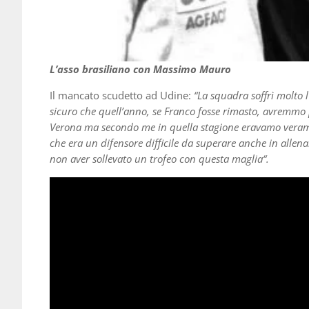
L’asso brasiliano con Massimo Mauro
Il mancato scudetto ad Udine:
“La squadra soffrì molto l
sicuro che quell’anno, se Franco fosse
rimasto, avremmo p
Verona ma secondo me in quella stagione eravamo verament
che era un difensore difficile da superare anche in allen
non aver sollevato un trofeo con questa
maglia“.