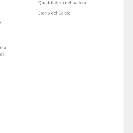
Quadrilatero del pallone
Storia del Calcio
3
do a
di