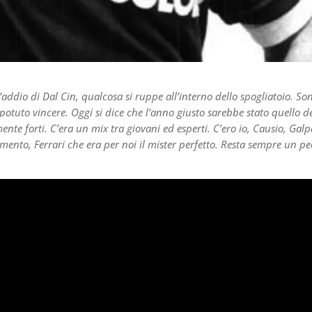
’addio di Dal Cin, qualcosa si ruppe all’interno dello spogliatoio. So
otuto vincere. Oggi si dice che l’anno giusto sarebbe stato quello d
e forti. C’era un mix tra giovani ed esperti. C’ero io, Causio, Galp
amento, Ferrari che era per noi il mister perfetto. Resta sempre un p