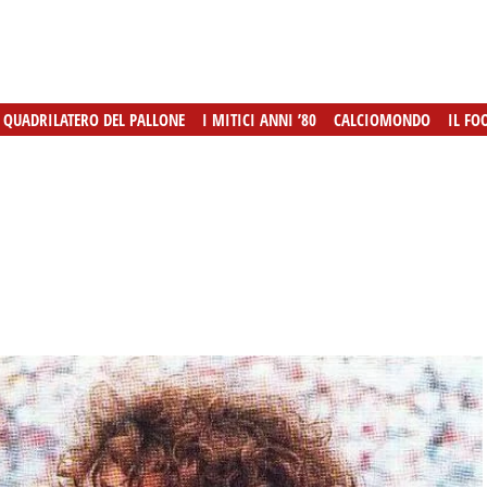
L QUADRILATERO DEL PALLONE
L QUADRILATERO DEL PALLONE
I MITICI ANNI ’80
I MITICI ANNI ’80
CALCIOMONDO
CALCIOMONDO
IL FO
IL FO