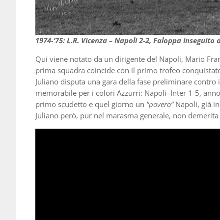
1974-’75: L.R. Vicenza – Napoli 2-2, Faloppa inseguito 
Qui viene notato da un dirigente del Napoli, Mario Fran
prima squadra coincide con il primo trofeo conquistato 
Juliano disputa una gara della fase preliminare contro
memorabile per i colori Azzurri: Napoli–Inter 1-5, ann
primo scudetto e quel giorno un
“povero”
Napoli, già i
Juliano però, pur nel marasma generale, non demerita 