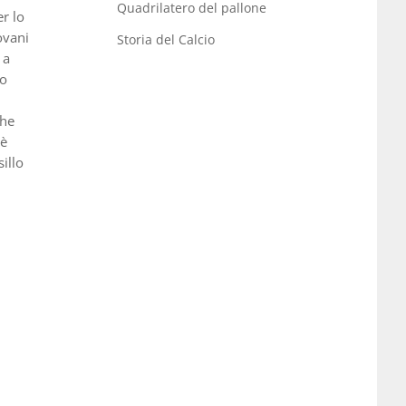
Quadrilatero del pallone
er lo
iovani
Storia del Calcio
 a
to
che
 è
illo