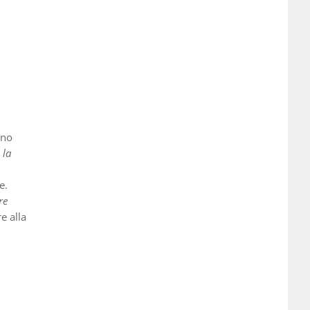
nno
 la
e.
re
e alla