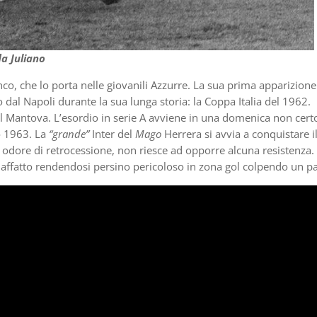
da Juliano
co, che lo porta nelle giovanili Azzurre. La sua prima apparizione
dal Napoli durante la sua lunga storia: la Coppa Italia del 1962.
 il Mantova. L’esordio in serie A avviene in una domenica non cert
o 1963. La
“grande”
Inter del
Mago
Herrera si avvia a conquistare i
n odore di retrocessione, non riesce ad opporre alcuna resistenza.
affatto rendendosi persino pericoloso in zona gol colpendo un pa