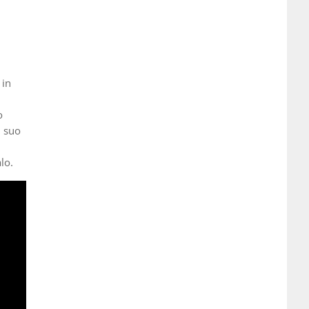
 in
o
l suo
lo.