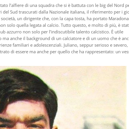
ato l’alfiere di una squadra che si è battuta con le big del Nord p
ori del Sud trascurati dalla Nazionale italiana, il riferimento per i g
a società, un dirigente che, con la capa tosta, ha portato Maradona
n solo quella legata al calcio. Tutto questo, e molto di più, è sta
ub azzurro non solo per l’indiscutibile talento calcistico. È utile
ano ma anche il background di un calciatore e di un uomo che è an
erienze familiari e adolescenziali. Juliano, seppur serioso e severo,
trato di essere ma anche per quello che ha rappresentato: un vess