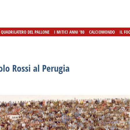
L QUADRILATERO DEL PALLONE
L QUADRILATERO DEL PALLONE
I MITICI ANNI ’80
I MITICI ANNI ’80
CALCIOMONDO
CALCIOMONDO
IL FO
IL FO
olo Rossi al Perugia