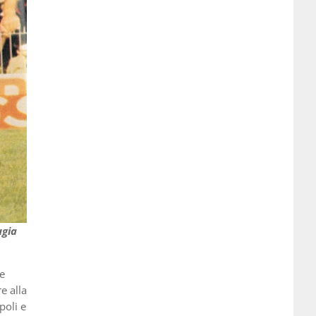
ugia
ue
e alla
poli e