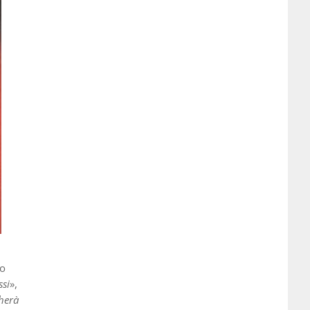
to
ssi
»,
cherà