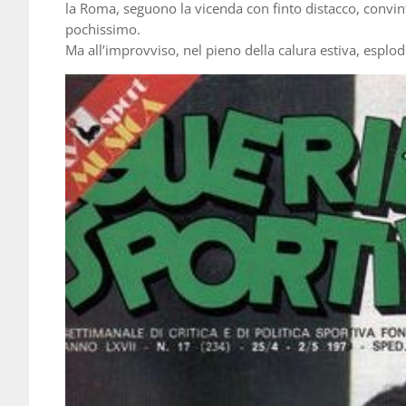
la Roma, seguono la vicenda con finto distacco, convint
pochissimo.
Ma all’improvviso, nel pieno della calura estiva, esplo