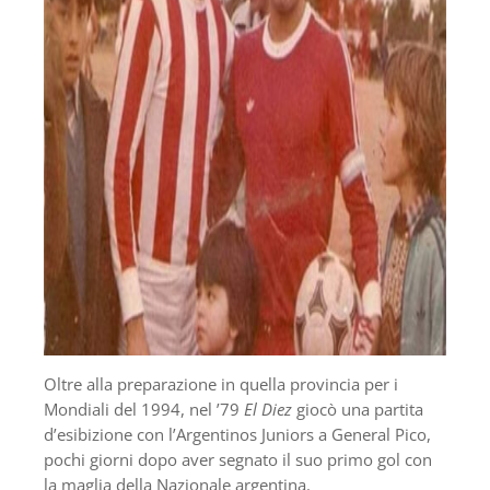
Oltre alla preparazione in quella provincia per i
Mondiali del 1994, nel ’79
El Diez
giocò una partita
d’esibizione con l’Argentinos Juniors a General Pico,
pochi giorni dopo aver segnato il suo primo gol con
la maglia della Nazionale argentina.