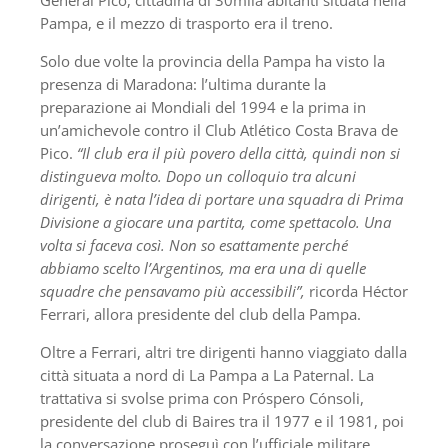
General Pico, cittadina di 30mila abitanti situata nella
Pampa, e il mezzo di trasporto era il treno.
Solo due volte la provincia della Pampa ha visto la
presenza di Maradona: l’ultima durante la
preparazione ai Mondiali del 1994 e la prima in
un’amichevole contro il Club Atlético Costa Brava de
Pico.
“Il club era il più povero della città, quindi non si
distingueva molto. Dopo un colloquio tra alcuni
dirigenti,
è nata l’idea di portare una squadra di Prima
Divisione a giocare una partita, come spettacolo. Una
volta si faceva così. Non so esattamente perché
abbiamo scelto l’Argentinos, ma era una di quelle
squadre che pensavamo più accessibili”,
ricorda Héctor
Ferrari, allora presidente del club della Pampa.
Oltre a Ferrari, altri tre dirigenti hanno viaggiato dalla
città situata a nord di La Pampa a La Paternal. La
trattativa si svolse prima con Próspero Cónsoli,
presidente del club di Baires tra il 1977 e il 1981, poi
la conversazione proseguì con l’ufficiale militare