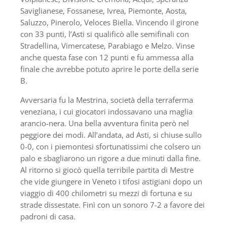
Saviglianese, Fossanese, Ivrea, Piemonte, Aosta,
Saluzzo, Pinerolo, Veloces Biella. Vincendo il girone
con 33 punti, l’Asti si qualificò alle semifinali con
Stradellina, Vimercatese, Parabiago e Melzo. Vinse
anche questa fase con 12 punti e fu ammessa alla
finale che avrebbe potuto aprire le porte della serie
B.
Avversaria fu la Mestrina, società della terraferma
veneziana, i cui giocatori indossavano una maglia
arancio-nera. Una bella avventura finita però nel
peggiore dei modi. All’andata, ad Asti, si chiuse sullo
0-0, con i piemontesi sfortunatissimi che colsero un
palo e sbagliarono un rigore a due minuti dalla fine.
Al ritorno si giocò quella terribile partita di Mestre
che vide giungere in Veneto i tifosi astigiani dopo un
viaggio di 400 chilometri su mezzi di fortuna e su
strade dissestate. Finì con un sonoro 7-2 a favore dei
padroni di casa.