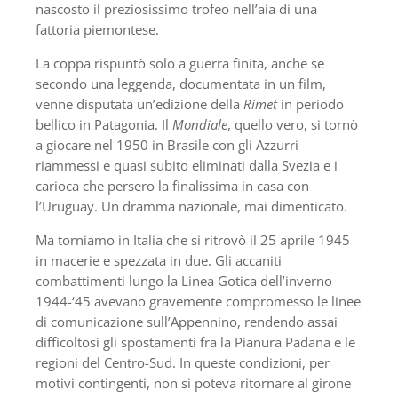
nascosto il preziosissimo trofeo nell’aia di una
fattoria piemontese.
La coppa rispuntò solo a guerra finita, anche se
secondo una leggenda, documentata in un film,
venne disputata un’edizione della
Rimet
in periodo
bellico in Patagonia. Il
Mondiale
, quello vero, si tornò
a giocare nel 1950 in Brasile con gli Azzurri
riammessi e quasi subito eliminati dalla Svezia e i
carioca che persero la finalissima in casa con
l’Uruguay. Un dramma nazionale, mai dimenticato.
Ma torniamo in Italia che si ritrovò il 25 aprile 1945
in macerie e spezzata in due. Gli accaniti
combattimenti lungo la Linea Gotica dell’inverno
1944-‘45 avevano gravemente compromesso le linee
di comunicazione sull’Appennino, rendendo assai
difficoltosi gli spostamenti fra la Pianura Padana e le
regioni del Centro-Sud. In queste condizioni, per
motivi contingenti, non si poteva ritornare al girone