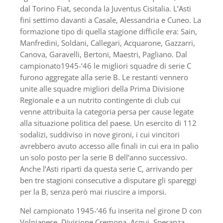
dal Torino Fiat, seconda la Juventus Cisitalia. L’Asti
finì settimo davanti a Casale, Alessandria e Cuneo. La
formazione tipo di quella stagione difficile era: Sain,
Manfredini, Soldani, Callegari, Acquarone, Gazzarri,
Canova, Garavelli, Bertoni, Maestri, Pagliano. Dal
campionato1945-‘46 le migliori squadre di serie C
furono aggregate alla serie B. Le restanti vennero
unite alle squadre migliori della Prima Divisione
Regionale e a un nutrito contingente di club cui
venne attribuita la categoria persa per cause legate
alla situazione politica del paese. Un esercito di 112
sodalizi, suddiviso in nove gironi, i cui vincitori
avrebbero avuto accesso alle finali in cui era in palio
un solo posto per la serie B dell’anno successivo.
Anche l’Asti ripartì da questa serie C, arrivando per
ben tre stagioni consecutive a disputare gli spareggi
per la B, senza però mai riuscire a imporsi.
Nel campionato 1945-‘46 fu inserita nel girone D con
Volpianese, Divisione Cremona, Acqui, Speranza