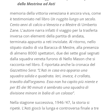
della Mestrina ad Asti
memoria della vittoria veneziana è ancora viva, come
è testimoniato nel libro
Un ruggito lungo un secolo.
Cento anni di calcio a Venezia e a Mestre
di Umberto
Zane. L’autore narra infatti il viaggio per la trasferta
inversa con elementi della partita di andata,
terminata appunto a reti inviolate. Al ritorno, nello
stipato stadio di via Baracca di Mestre, alla presenza
di almeno 8000 spettatori, due dei sette goal segnati
dalla squadra veneta furono di Nello Mason che si
racconta nel libro. È riportata anche la cronaca del
Gazzettino Sera
:
“L’Asti in casa era apparso una
squadra solida e quadrata. Ieri, invece, è crollato,
travolto dall’orgasmo. Esso non ha capito più niente e
per 85 dei 90 minuti è sembrato una squadra di
divisione minore in balia di un colosso”
.
Nella stagione successiva, 1946-‘47, la storia si
ripetè. L’Asti giocò la lunga e controversa finale a tre