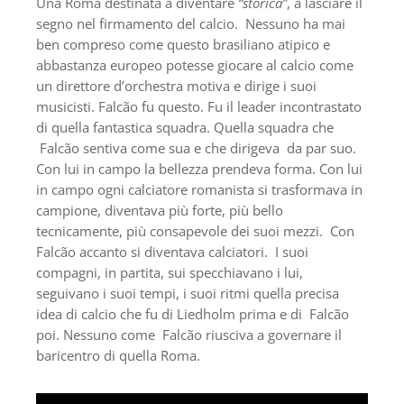
Una Roma destinata a diventare
“storica”
, a lasciare il
segno nel firmamento del calcio. Nessuno ha mai
ben compreso come questo brasiliano atipico e
abbastanza europeo potesse giocare al calcio come
un direttore d’orchestra motiva e dirige i suoi
musicisti. Falcão fu questo. Fu il leader incontrastato
di quella fantastica squadra. Quella squadra che
Falcão sentiva come sua e che dirigeva da par suo.
Con lui in campo la bellezza prendeva forma. Con lui
in campo ogni calciatore romanista si trasformava in
campione, diventava più forte, più bello
tecnicamente, più consapevole dei suoi mezzi. Con
Falcão accanto si diventava calciatori. I suoi
compagni, in partita, sui specchiavano i lui,
seguivano i suoi tempi, i suoi ritmi quella precisa
idea di calcio che fu di Liedholm prima e di Falcão
poi. Nessuno come Falcão riusciva a governare il
baricentro di quella Roma.