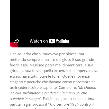
Una squadra che si muoveva per blocchi ma
mettendo sempre al centro del gioco il suo grande
fuoriclasse. Nessuno potrà mai dimenticare la sua
grinta, la sua forza, quella irruenza che imperversava
e trascinava tutti, pure le folle. Quelle movenze
eleganti e poetiche che davano corpo e sostanza ad
un incedere colto e sapiente. Come dire:
“Mi chiamo
Falcão,
inchinatevi e rendetemi la mano voi che
scendete in campo”.
Falcão ha giocato la sua ultima
partita in giallorosso il 16 dicembre 1984 contro il