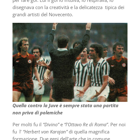
per fare gol. Lui il gol lo intuiva, lo respirava, lo
disegnava con la creatività e la delicatezza tipica dei
grandi artisti del Novecento.
Quella contro la Juve è sempre stata una partita
non priva di polemiche
Per molti fu il
“Divino”
e
“l’Ottavo Re di Roma”
. Per noi
fu l’
“Herbert von Karajan”
di quella magnifica
formazione. Due geni dell’arte che in comune