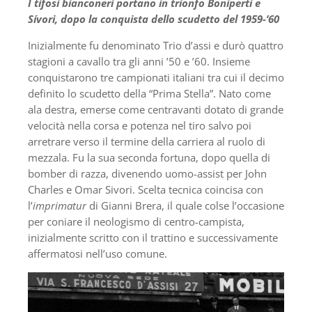
I tifosi bianconeri portano in trionfo Boniperti e
Sívori, dopo la conquista dello scudetto del 1959-’60
Inizialmente fu denominato Trio d’assi e durò quattro
stagioni a cavallo tra gli anni ’50 e ’60. Insieme
conquistarono tre campionati italiani tra cui il decimo
definito lo scudetto della “Prima Stella”. Nato come
ala destra, emerse come centravanti dotato di grande
velocità nella corsa e potenza nel tiro salvo poi
arretrare verso il termine della carriera al ruolo di
mezzala. Fu la sua seconda fortuna, dopo quella di
bomber di razza, divenendo uomo-assist per John
Charles e Omar Sivori. Scelta tecnica coincisa con
l’
imprimatur
di Gianni Brera, il quale colse l’occasione
per coniare il neologismo di centro-campista,
inizialmente scritto con il trattino e successivamente
affermatosi nell’uso comune.