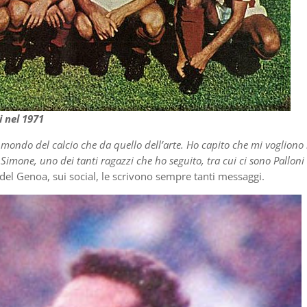
i nel 1971
al mondo del calcio che da quello dell’arte. Ho capito che mi vogliono
mone, uno dei tanti ragazzi che ho seguito, tra cui ci sono Palloni
i del Genoa, sui social, le scrivono sempre tanti messaggi.