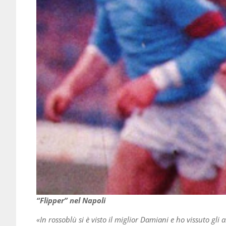
“Flipper” nel Napoli
«In rossoblù si è visto il miglior Damiani e ho vissuto gli 