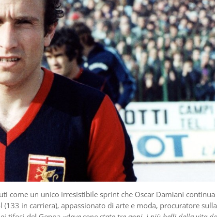
suti come un unico irresistibile sprint che Oscar Damiani continua
ol (133 in carriera), appassionato di arte e moda, procuratore sulla
ei tifosi del Genoa
«dove sono stato tre anni, i più belli della vita d