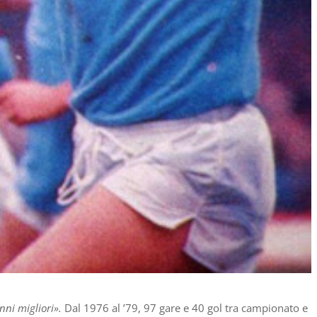
anni migliori».
Dal 1976 al ’79, 97 gare e 40 gol tra campionato e