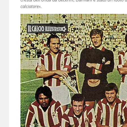
calciatore»
.