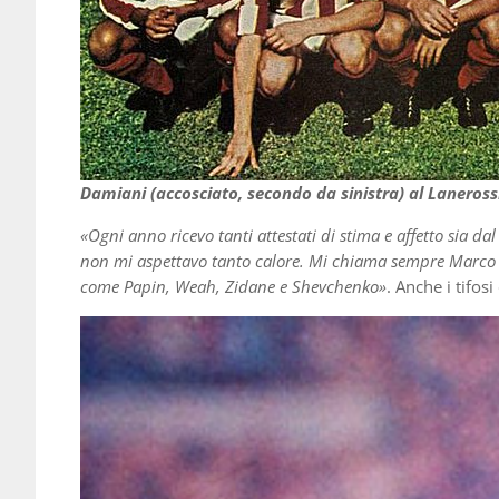
Damiani (accosciato, secondo da sinistra) al Laneross
«Ogni anno ricevo tanti attestati di stima e affetto sia d
non mi aspettavo tanto calore. Mi chiama sempre Marco Si
come Papin, Weah, Zidane e Shevchenko»
. Anche i tifos