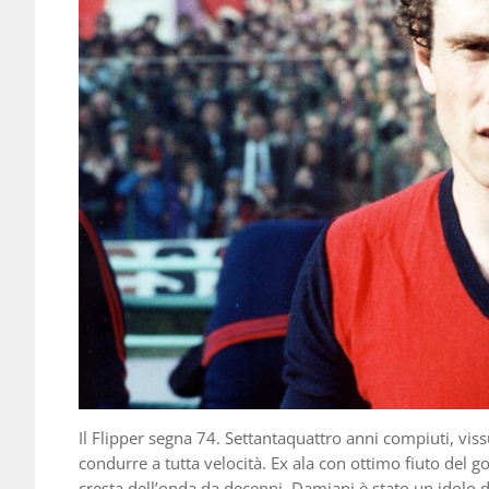
Il Flipper segna 74. Settantaquattro anni compiuti, vis
condurre a tutta velocità. Ex ala con ottimo fiuto del g
cresta dell’onda da decenni, Damiani è stato un idolo d