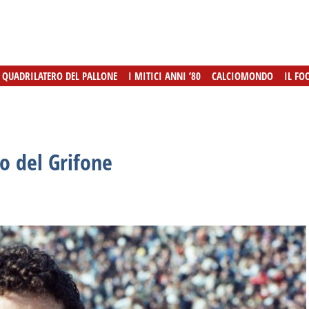
L QUADRILATERO DEL PALLONE
L QUADRILATERO DEL PALLONE
I MITICI ANNI ’80
I MITICI ANNI ’80
CALCIOMONDO
CALCIOMONDO
IL FO
IL FO
to del Grifone