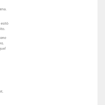
ena.
 esitò
ito.
erano
no,
quel
et.