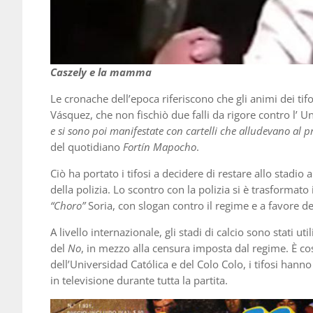
Caszely e la mamma
Le cronache dell’epoca riferiscono che gli animi dei tif
Vásquez, che non fischiò due falli da rigore contro l’ U
e si sono poi manifestate con cartelli che alludevano al pr
del quotidiano
Fortín Mapocho
.
Ciò ha portato i tifosi a decidere di restare allo stadio a
della polizia. Lo scontro con la polizia si è trasformat
“Choro”
Soria, con slogan contro il regime e a favore d
A livello internazionale, gli stadi di calcio sono stati u
del
No
, in mezzo alla censura imposta dal regime. È cos
dell’Universidad Católica e del Colo Colo, i tifosi hann
in televisione durante tutta la partita.