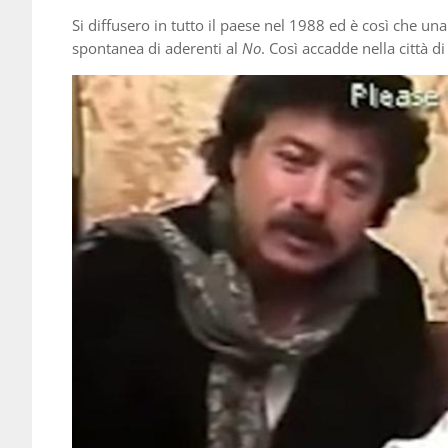
Si diffusero in tutto il paese nel 1988 ed è così che un
spontanea di aderenti al
No
. Così accadde nella città d