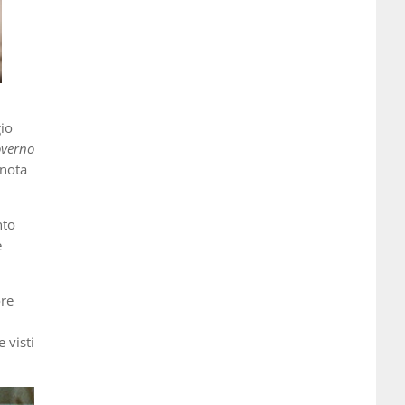
gio
overno
 nota
nto
e
ore
 visti