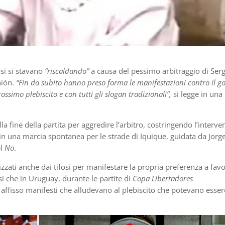
osi si stavano
“riscaldando”
a causa del pessimo arbitraggio di Ser
nión.
“Fin da subito hanno preso forma le manifestazioni contro il g
ossimo plebiscito e con tutti gli slogan tradizionali”,
si legge in una
lla fine della partita per aggredire l’arbitro, costringendo l’interve
o in una marcia spontanea per le strade di Iquique, guidata da Jorg
el
No
.
tilizzati anche dai tifosi per manifestare la propria preferenza a fav
ì che in Uruguay, durante le partite di
Copa Libertadores
o affisso manifesti che alludevano al plebiscito che potevano essere