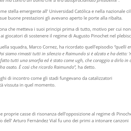
mate ma contro un uomo che si era autoproclamato presidente”
.
stella emergente all’ Universidad Católica e nella nazionale cil
ue buone prestazioni gli avevano aperto le porte alla ribalta.
na che metteva i suoi principi prima di tutto, motivo per cui non
i giocatori di sostenere il regime di Augusto Pinochet nel plebisc
 quella squadra, Marco Cornez, ha ricordato quell’episodio
“quelli 
 Poi siamo rimasti tutti in silenzio e Raimundo si è alzato e ha detto: ‘
fatto tutti una smorfia ed è stato come ugh, che coraggio a dirlo in 
ha osato. È così che ricordo Raimundo”,
ha detto.
uoghi di incontro come gli stadi fungevano da catalizzatori
ertà vissuta in quel momento.
 e proprie casse di risonanza dell’opposizione al regime di Pinoch
ifo dell’ Arturo Fernández Vial fu uno dei primi a intonare canzoni