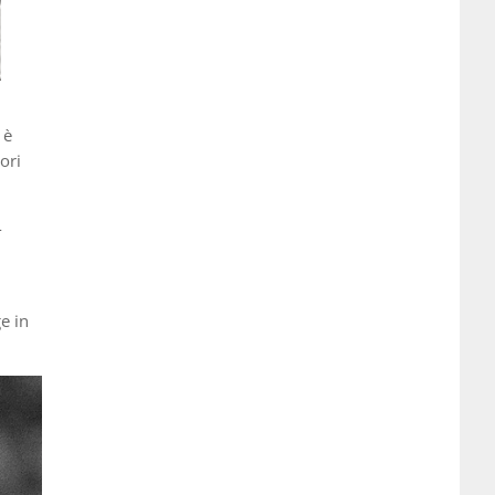
 è
ori
-
e in