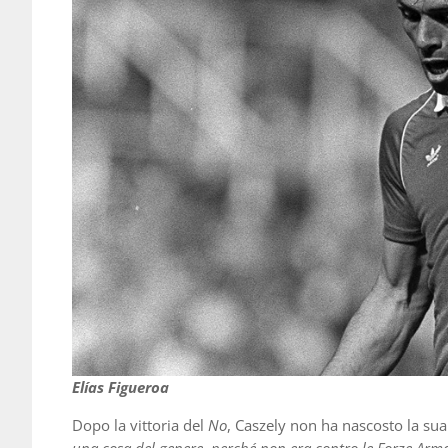
Elías Figueroa
Dopo la vittoria del
No
, Caszely non ha nascosto la su