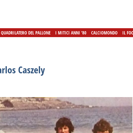
L QUADRILATERO DEL PALLONE
L QUADRILATERO DEL PALLONE
I MITICI ANNI ’80
I MITICI ANNI ’80
CALCIOMONDO
CALCIOMONDO
IL FO
IL FO
arlos Caszely