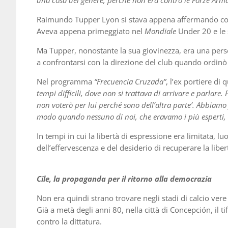
una cosa del genere, perché non era contro le Forze Ar
Raimundo Tupper Lyon si stava appena affermando come 
Aveva appena primeggiato nel
Mondiale
Under 20 e le s
Ma Tupper, nonostante la sua giovinezza, era una perso
a confrontarsi con la direzione del club quando ordinò a
Nel programma
“Frecuencia Cruzada”
, l’ex portiere di
tempi difficili, dove non si trattava di arrivare e parlare.
non voterò per lui perché sono dell’altra parte’. Abbiamo 
modo quando nessuno di noi, che eravamo i più esperti, 
In tempi in cui la libertà di espressione era limitata, l
dell’effervescenza e del desiderio di recuperare la lib
Cile, la propaganda per il ritorno alla democrazia
Non era quindi strano trovare negli stadi di calcio vere
Già a metà degli anni 80, nella città di Concepción, il t
contro la dittatura.