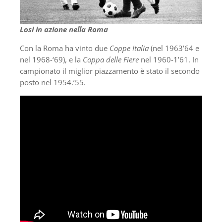
Losi in azione nella Roma
Con la Roma ha vinto due
Coppe Italia
(nel 1963’64 e
nel 1968-‘69), e la
Coppa delle Fiere
nel 1960-1’61. In
campionato il miglior piazzamento è stato il secondo
posto nel 1954.’55.