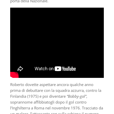
porta della Nazionale.
Roberto dovette aspettare ancora qualche anno
prima di debuttare con la squadra azzurra, contro la
Finlandia (1975) e poi diventare
“Bobby-gol”
,
soprannome affibbiatogli dopo il gol contro
l’Inghilterra a Roma nel novembre 1976. Tracciato da
un malore, l’attaccante con sulla schiena il numero