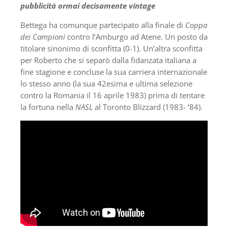
pubblicità ormai decisamente vintage
Bettega ha comunque partecipato alla finale di
Coppa
dei Campioni
contro l’Amburgo ad Atene. Un posto da
titolare sinonimo di sconfitta (0-1). Un’altra sconfitta
per Roberto che si separò dalla fidanzata italiana a
fine stagione e concluse la sua carriera internazionale
lo stesso anno (la sua 42esima e ultima selezione
contro la Romania il 16 aprile 1983) prima di tentare
la fortuna nella
NASL
al Toronto Blizzard (1983- ‘84).