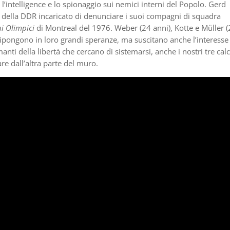
 l’intelligence e lo spionaggio sui nemici interni del Popolo. Gerd
a della DDR incaricato di denunciare i suoi compagni di squadra
hi Olimpici
di Montreal del 1976. Weber (24 anni), Kotte e Müller 
 ripongono in loro grandi speranze, ma suscitano anche l’interesse
nti della libertà che cercano di sistemarsi, anche i nostri tre calc
e dall’altra parte del muro.