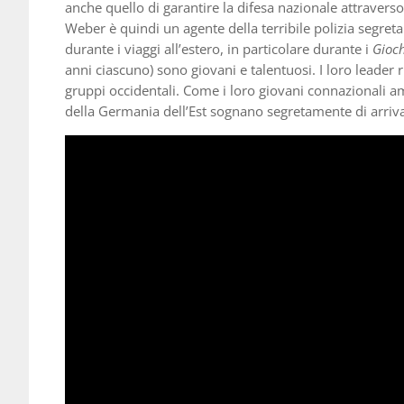
anche quello di garantire la difesa nazionale attraverso
Weber è quindi un agente della terribile polizia segret
durante i viaggi all’estero, in particolare durante i
Gioc
anni ciascuno) sono giovani e talentuosi. I loro leader
gruppi occidentali. Come i loro giovani connazionali ama
della Germania dell’Est sognano segretamente di arrivar