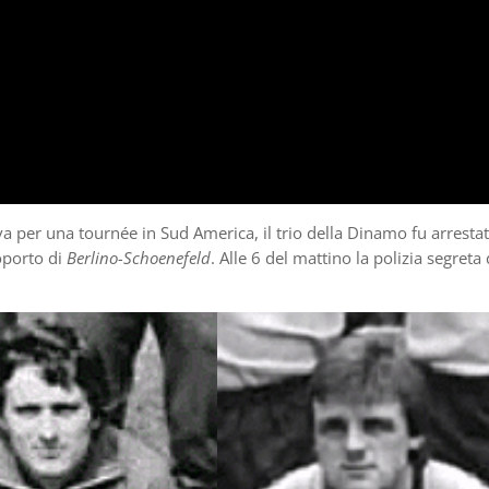
a per una tournée in Sud America, il trio della Dinamo fu arresta
roporto di
Berlino-Schoenefeld
. Alle 6 del mattino la polizia segreta 