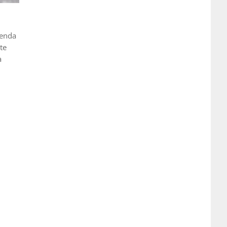
cenda
te
a