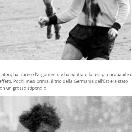
catori, ha ripreso l’argomento e ha adottato la tesi più probabile 
effetti. Pochi mesi prima, il trio della Germania dell’Est era stato
con un grosso stipendio.