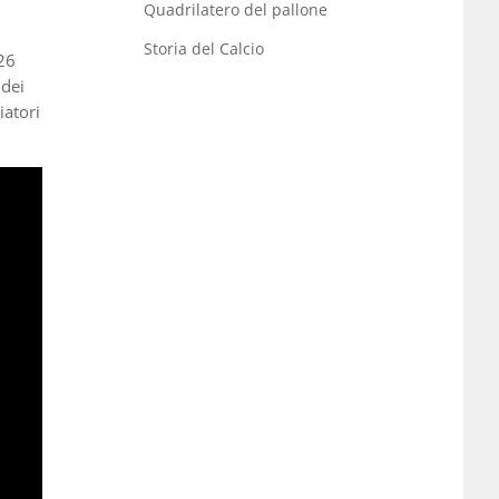
Quadrilatero del pallone
Storia del Calcio
(26
 dei
iatori