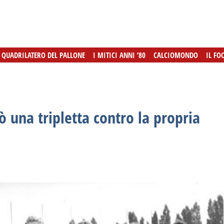
L QUADRILATERO DEL PALLONE
L QUADRILATERO DEL PALLONE
I MITICI ANNI ’80
I MITICI ANNI ’80
CALCIOMONDO
CALCIOMONDO
IL FO
IL FO
ò una tripletta contro la propria