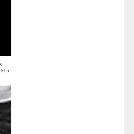
to
della