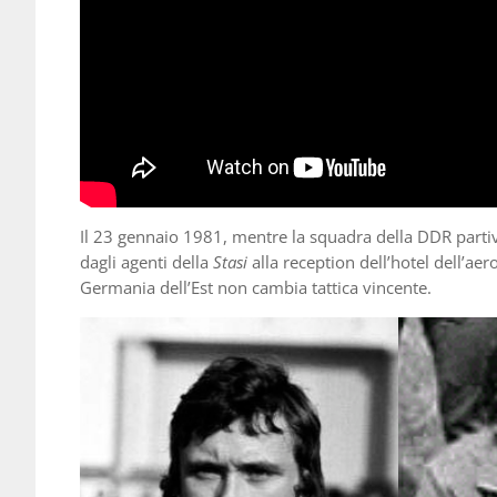
Il 23 gennaio 1981, mentre la squadra della DDR partiv
dagli agenti della
Stasi
alla reception dell’hotel dell’ae
Germania dell’Est non cambia tattica vincente.