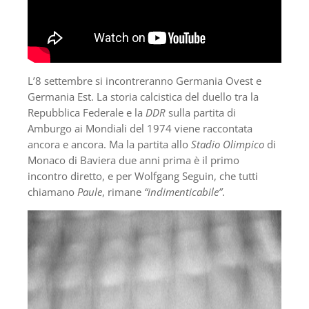
L’8 settembre si incontreranno Germania Ovest e
Germania Est. La storia calcistica del duello tra la
Repubblica Federale e la
DDR
sulla partita di
Amburgo ai Mondiali del 1974 viene raccontata
ancora e ancora. Ma la partita allo
Stadio Olimpico
di
Monaco di Baviera due anni prima è il primo
incontro diretto, e per Wolfgang Seguin, che tutti
chiamano
Paule
, rimane
“indimenticabile”
.