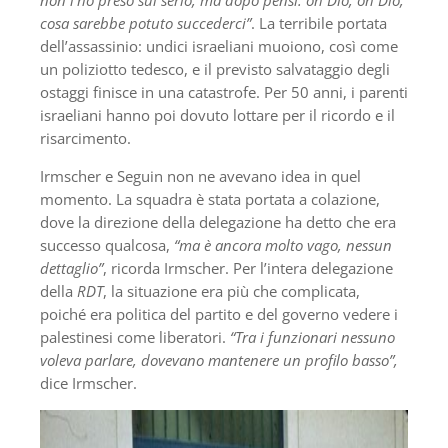
non l’ho preso sul serio, ma dopo pensi: oh Dio, oh Dio,
cosa sarebbe potuto succederci”
. La terribile portata
dell’assassinio: undici israeliani muoiono, così come
un poliziotto tedesco, e il previsto salvataggio degli
ostaggi finisce in una catastrofe. Per 50 anni, i parenti
israeliani hanno poi dovuto lottare per il ricordo e il
risarcimento.
Irmscher e Seguin non ne avevano idea in quel
momento. La squadra è stata portata a colazione,
dove la direzione della delegazione ha detto che era
successo qualcosa,
“ma è ancora molto vago, nessun
dettaglio”
, ricorda Irmscher. Per l’intera delegazione
della
RDT
, la situazione era più che complicata,
poiché era politica del partito e del governo vedere i
palestinesi come liberatori.
“Tra i funzionari nessuno
voleva parlare, dovevano mantenere un profilo basso”,
dice Irmscher.