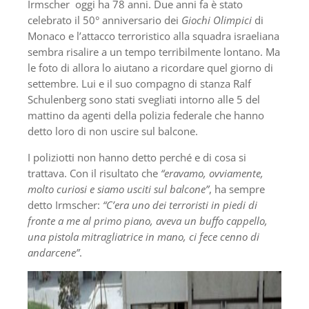
Irmscher oggi ha 78 anni. Due anni fa è stato
celebrato il 50° anniversario dei
Giochi Olimpici
di
Monaco e l’attacco terroristico alla squadra israeliana
sembra risalire a un tempo terribilmente lontano. Ma
le foto di allora lo aiutano a ricordare quel giorno di
settembre. Lui e il suo compagno di stanza Ralf
Schulenberg sono stati svegliati intorno alle 5 del
mattino da agenti della polizia federale che hanno
detto loro di non uscire sul balcone.
I poliziotti non hanno detto perché e di cosa si
trattava. Con il risultato che
“eravamo, ovviamente,
molto curiosi e siamo usciti sul balcone”
, ha sempre
detto Irmscher:
“C’era uno dei terroristi in piedi di
fronte a me al primo piano, aveva un buffo cappello,
una pistola mitragliatrice in mano, ci fece cenno di
andarcene”
.