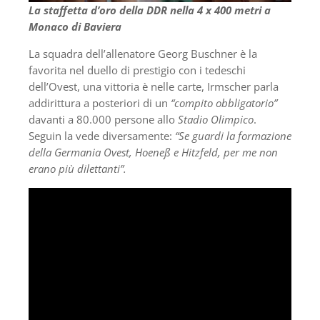
La staffetta d’oro della DDR nella 4 x 400 metri a
Monaco di Baviera
La squadra dell’allenatore Georg Buschner è la
favorita nel duello di prestigio con i tedeschi
dell’Ovest, una vittoria è nelle carte, Irmscher parla
addirittura a posteriori di un
“compito obbligatorio”
davanti a 80.000 persone allo
Stadio Olimpico
.
Seguin la vede diversamente:
“Se guardi la formazione
della Germania Ovest, Hoeneß e Hitzfeld, per me non
erano più dilettanti”.