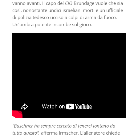
vanno avanti. Il capo del
CIO
Brundage vuole che sia
così, nonostante undici israeliani morti e un ufficiale
di polizia tedesco ucciso a colpi di arma da fuoco.
Un’ombra potente incombe sul gioco.
“Buschner ha sempre cercato di tenerci lontano da
tutto questo”,
afferma Irmscher. L’allenatore chiede