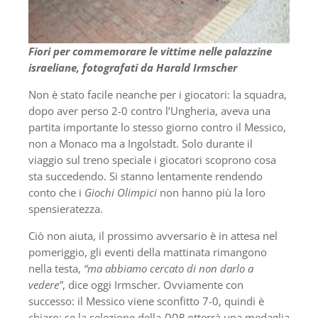
Fiori per commemorare le vittime nelle palazzine
israeliane, fotografati da Harald Irmscher
Non è stato facile neanche per i giocatori: la squadra,
dopo aver perso 2-0 contro l’Ungheria, aveva una
partita importante lo stesso giorno contro il Messico,
non a Monaco ma a Ingolstadt. Solo durante il
viaggio sul treno speciale i giocatori scoprono cosa
sta succedendo. Si stanno lentamente rendendo
conto che i
Giochi Olimpici
non hanno più la loro
spensieratezza.
Ciò non aiuta, il prossimo avversario è in attesa nel
pomeriggio, gli eventi della mattinata rimangono
nella testa,
“ma abbiamo cercato di non darlo a
vedere”
, dice oggi Irmscher. Ovviamente con
successo: il Messico viene sconfitto 7-0, quindi è
chiaro: se la selezione della
DDR
otterrà una medaglia