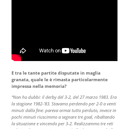
E tra le tante partite disputate in maglia
granata, quale le è rimasta particolarmente
impressa nella memoria?
“Non ho dubbi: il derby del 3-2, del 27 marzo 1983. Era
la stagione 1982-’83. Stavamo perdendo per 2-0 a venti
minuti dalla fine: pareva ormai tutto perduto, invece in
pochi minuti riuscimmo a segnare tre goal, ribaltando
la situazione e vincendo per 3-2. Realizzammo tre reti