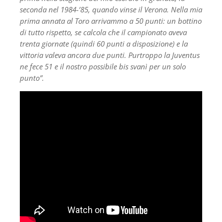
seconda nel 1984-’85, quando vinse il Verona. Nella mia
prima annata al Toro arrivammo a 50 punti: un bottino
di tutto rispetto, se calcola che il campionato aveva
trenta giornate (quindi 60 punti a disposizione) e la
vittoria valeva ancora due punti. Purtroppo la Juventus
ne fece 51 e il nostro possibile bis svanì per un solo
punto”.