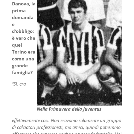
Danova, la
prima
domanda
è
d’obbligo:
è vero che
quel
Torino era
come una
grande
famiglia?
“Sì, era
Nella Primavera della Juventus
effettivamente così. Non eravamo solamente un gruppo
di calciatori professionisti, ma amici, quindi potremmo
affermare che eravamo anche una grande famiglia. Noi