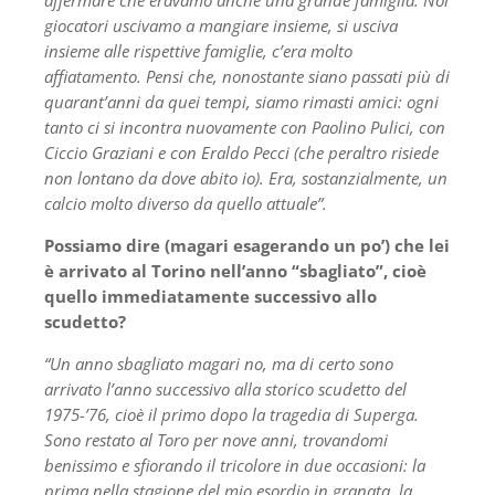
giocatori uscivamo a mangiare insieme, si usciva
insieme alle rispettive famiglie, c’era molto
affiatamento. Pensi che, nonostante siano passati più di
quarant’anni da quei tempi, siamo rimasti amici: ogni
tanto ci si incontra nuovamente con Paolino Pulici, con
Ciccio Graziani e con Eraldo Pecci (che peraltro risiede
non lontano da dove abito io). Era, sostanzialmente, un
calcio molto diverso da quello attuale”.
Possiamo dire (magari esagerando un po’) che lei
è arrivato al Torino nell’anno “sbagliato”, cioè
quello immediatamente successivo allo
scudetto?
“Un anno sbagliato magari no, ma di certo sono
arrivato l’anno successivo alla storico scudetto del
1975-’76, cioè il primo dopo la tragedia di Superga.
Sono restato al Toro per nove anni, trovandomi
benissimo e sfiorando il tricolore in due occasioni: la
prima nella stagione del mio esordio in granata, la