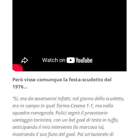
Però visse comunque la festa-scudetto del
1976…
“Sì, ma da avversario! Infatti, nel giorno dello scudetto,
ero in campo in quel Torino-Cesena 1-1, ma nella
squadra romagnola. Pulici segnò il provvisorio
vantaggio torinista, con un bel goal di testa in tuffo,
anticipando il mio intervento (lo marcavo io),
mostrando il suo fiuto del goal. Poi un’autorete di