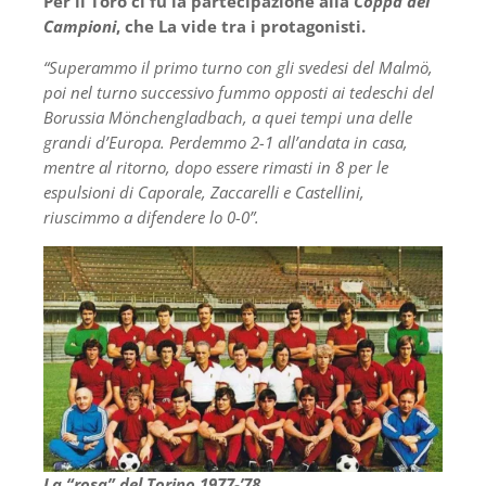
Per il Toro ci fu la partecipazione alla
Coppa dei
Campioni
, che La vide tra i protagonisti.
“Superammo il primo turno con gli svedesi del Malmö,
poi nel turno successivo fummo opposti ai tedeschi del
Borussia
Mönchengladbach, a quei tempi una delle
grandi d’Europa. Perdemmo 2-1 all’andata in casa,
mentre al ritorno, dopo essere rimasti in 8 per le
espulsioni di Caporale, Zaccarelli e Castellini,
riuscimmo a difendere lo 0-0”.
La “rosa” del Torino 1977-’78