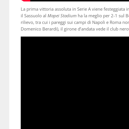
La prima vittoria assoluta in Serie A viene festeggiata
il Sassuolo al
Mapei Stadium
ha la meglio per 2-1 sul Bo
rilievo, tra cui i pareggi sui campi di Napoli e Roma non
Domenico Berardi), il girone d’andata vede il club nerov