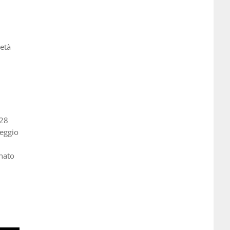
ietà
 28
reggio
onato