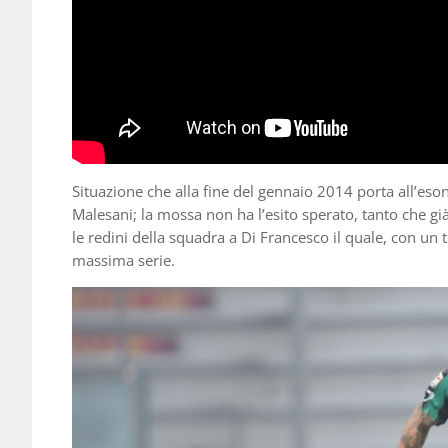
Situazione che alla fine del gennaio 2014 porta all’eson
Malesani; la mossa non ha l’esito sperato, tanto che già 
le redini della squadra a Di Francesco il quale, con un t
massima serie.