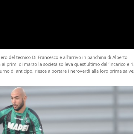
ero del tecnico Di Francesco e all’arrivo in panchina di Alberto
ai primi di marzo la società solleva quest’ultimo dall’incarico e ri
urno di anticipo, riesce a portare i neroverdi alla loro prima salve