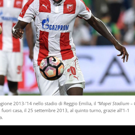
tagione 2013-’14 nello stadio di Reggio Emilia, il
“Mapei Stadium – C
 fuori casa, il 25 settembre 2013, al quinto turno, grazie all’1-1
a.