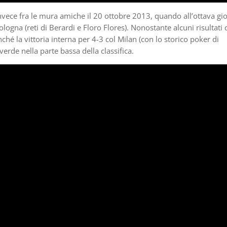
 invece fra le mura amiche il 20 ottobre 2013, quando all’ottava gi
logna (reti di Berardi e Floro Flores). Nonostante alcuni risultati 
ché la vittoria interna per 4-3 col Milan (con lo storico poker di
erde nella parte bassa della classifica.