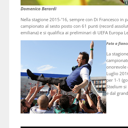
Domenico Berardi
Nella stagione 2015-’16, sempre con Di Francesco in pa
campionato al sesto posto con 61 punti (record assoluto
emiliana) e si qualifica ai preliminari di UEFA Europa 
Foto a fianc
La stagione
campionato
onorevole 
Luglio 2016
per 1-1 (go
Stadium
si
e dal grand