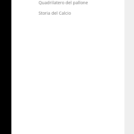
Quadrilatero del pallone
Storia del Calcio