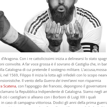
d’Aragona. Con i re cattolicissimi inizia a delinearsi lo stato spag
i coinvolte. A far voce grossa è il sovrano di Castiglia che, in bar
lla Catalogna di cui pretende il sostegno militare. L’accusa,mossa
ì, nel 1569, Filippo II inizia la lotta agli infedeli con lo scopo nea
sionistiche. Il vento della
Guerra dei trent’anni
non risparmia
ra Scatena
, con l’appoggio dei francesi, depongono il governatore
proclamano la Repubblica Indipendente di Catalogna. Siamo negli a
 ciò i castigliani si alleano con i Borboni di Luigi XIII i quali
 in caso di campagna vittoriosa. Dodici gli anni della prima guerra