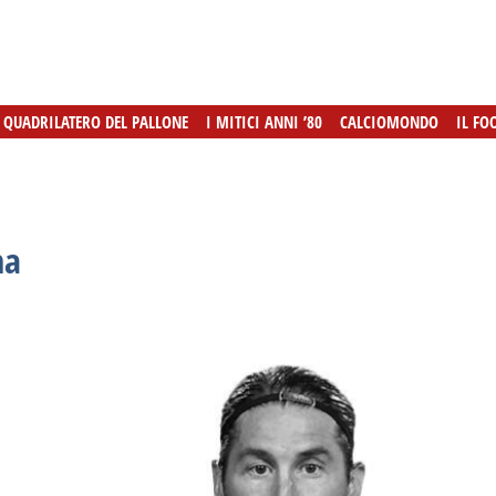
L QUADRILATERO DEL PALLONE
L QUADRILATERO DEL PALLONE
I MITICI ANNI ’80
I MITICI ANNI ’80
CALCIOMONDO
CALCIOMONDO
IL FO
IL FO
na