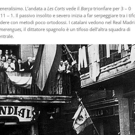
eneralisimo
. L’andata a
Les Corts
vede il
Barça
trionfare per 3 – 0
 – 1. Il passivo insolito e severo inizia a far serpeggiare tra i tif
erdere con metodi poco ortodossi. I catalani vedono nel Real Madri
merengues
, il dittatore spagnolo è un tifoso dell’altra squadra di
entrale.