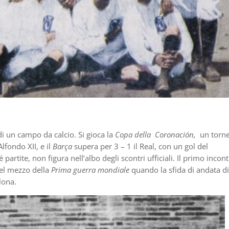
 di un campo da calcio. Si gioca la
Copa della Coronación,
un torn
lfondo XII, e il
Barça
supera per 3 – 1 il Real, con un gol del
rtite, non figura nell’albo degli scontri ufficiali. Il primo incon
bel mezzo della
Prima guerra mondiale
quando la sfida di andata di
lona.