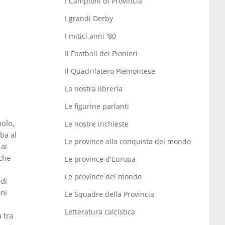
I Campioni di Provincia
I grandi Derby
I mitici anni '80
Il Football dei Pionieri
Il Quadrilatero Piemontese
La nostra libreria
Le figurine parlanti
nolo,
Le nostre inchieste
ba al
Le province alla conquista del mondo
 ai
nche
Le province d'Europa
Le province del mondo
 di
nni
Le Squadre della Provincia
Letteratura calcistica
 tra