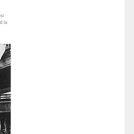
osi
d la