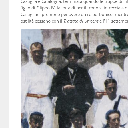
Castiglia e Catalogna, terminata quando le truppe di Fil
figlio di Filippo IV, la lotta di per il trono si intreccia
Castigliani premono per avere un re borbonico, mentre i
ostilità cessano con il
Trattato di Utrecht
e l’11 settemb