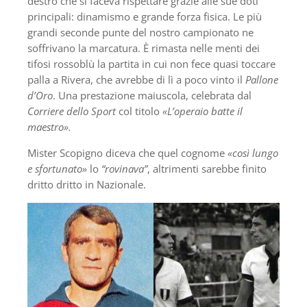
destro che si faceva rispettare grazie alle sue doti
principali: dinamismo e grande forza fisica. Le più
grandi seconde punte del nostro campionato ne
soffrivano la marcatura. È rimasta nelle menti dei
tifosi rossoblù la partita in cui non fece quasi toccare
palla a Rivera, che avrebbe di lì a poco vinto il
Pallone
d’Oro
. Una prestazione maiuscola, celebrata dal
Corriere dello Sport
col titolo
«L’operaio batte il
maestro».
Mister Scopigno diceva che quel cognome
«così lungo
e sfortunato»
lo
“rovinava”
, altrimenti sarebbe finito
dritto dritto in Nazionale.