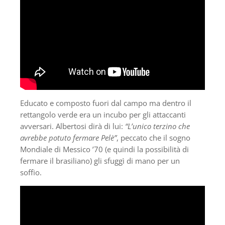
Educato e composto fuori dal campo ma dentro il
rettangolo verde era un incubo per gli attaccanti
avversari. Albertosi dirà di lui:
“L’unico terzino che
avrebbe potuto fermare Pelè”
, peccato che il sogno
Mondiale di Messico ’70 (e quindi la possibilità di
fermare il brasiliano) gli sfuggì di mano per un
soffio.