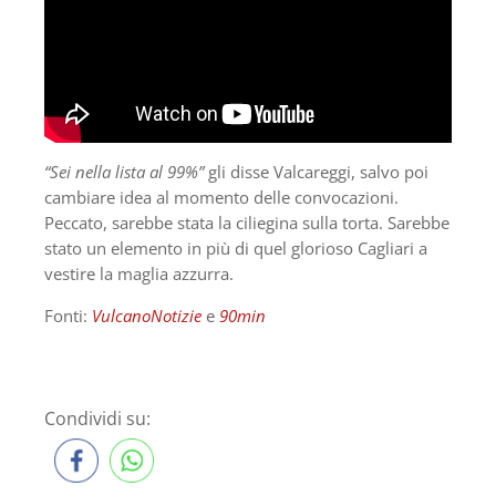
“Sei nella lista al 99%”
gli disse Valcareggi, salvo poi
cambiare idea al momento delle convocazioni.
Peccato, sarebbe stata la ciliegina sulla torta. Sarebbe
stato un elemento in più di quel glorioso Cagliari a
vestire la maglia azzurra.
Fonti:
VulcanoNotizie
e
90min
Condividi su: