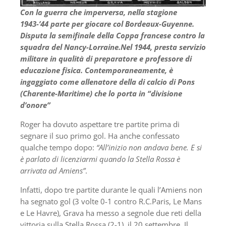
Con la guerra che imperversa, nella stagione
1943-’44 parte per giocare col Bordeaux-Guyenne.
Disputa la semifinale della Coppa francese contro la
squadra del Nancy-Lorraine.Nel 1944, presta servizio
militare in qualità di preparatore e professore di
educazione fisica. Contemporaneamente, è
ingaggiato come allenatore della di calcio di Pons
(Charente-Maritime) che lo porta in “divisione
d’onore”
Roger ha dovuto aspettare tre partite prima di
segnare il suo primo gol. Ha anche confessato
qualche tempo dopo:
“All’inizio non andava bene. E si
è parlato di licenziarmi quando la Stella Rossa è
arrivata ad Amiens”
.
Infatti, dopo tre partite durante le quali l’Amiens non
ha segnato gol (3 volte 0-1 contro R.C.Paris, Le Mans
e Le Havre), Grava ha messo a segnole due reti della
vittoria sulla Stella Rossa (2-1), il 20 settembre. Il