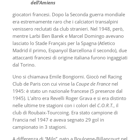
dell’Amiens
giocatori francesi. Dopo la Seconda guerra mondiale
era estremamente raro che i calciatori transalpini
venissero reclutati da club stranieri. Nel 1948, però,
mentre Larbi Ben Barek e Marcel Domingo avevano
lasciato lo Stade Français per la Spagna (Atletico
Madrid il primo, Espanyol Barcellona il secondo), due
attaccanti francesi di origine italiana furono ingaggiati
dal Torino.
Uno si chiamava Emile Bongiorni. Giocò nel Racing
Club de Paris con cui vinse la
Coupe de France
nel
1945: è stato un nazionale francese (5 presenze dal
1945). L’altro era Revelli Roger Grava e si era distinto
nelle ultime tre stagioni con i colori del
C.O.R.T.
, il
club di Roubaix-Tourcoing. Era stato campione di
Francia nel 1947 e aveva segnato 29 gol in
campionato in 3 stagioni.
A differenza di
“Milo”
, nato a Boulogne-Billancourt nel