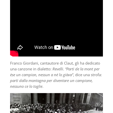
Franco Giordani, cantautore di Claut, gli ha dedicato
una canzone in dialetto:
Revelli
.
“Partì de la mont per
èse un campion, nessun a né lo giàva”
, dice una strofa:
partì dalla montagna per diventare un campione,
nessuno ce lo toglie
.