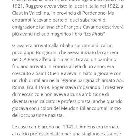
1921, Ruggero aveva visto la luce in Italia nel 1922, a
Claut in Valcellina, in provincia di Pordenone. Ma
entrambi facevano parte di quei suburbani di
emigrazione italiana che François Cavanna descriverà
più avanti nel suo magnifico libro
“Les Ritals”
.
Grava era arrivato alla ribalta sui campi di calcio
poco dopo Bongiorni, che aveva iniziato la carriera
nel C.A.Paris all’età di 16 anni. Grava, un bambino
friulano arrivato in Francia all’età di un anno, era
cresciuto a Saint-Ouen e aveva iniziato a giocare con
un club di italiani nella regione parigina chiamato A.S.
Roma. Era il 1939. Roger stava imparando il mestiere
di meccanico e non aveva alcuna ambizione di
diventare un calciatore professionista, anche quando
giocava con i colori del Meudon-Billancourt all’inizio
dell’occupazione nazista.
Le cose cambiarono nel 1942. L’Amiens era tornato
al calcio professionistico per una stagione e assunse