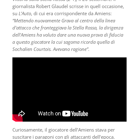
giornalista Robert Glaudel scrisse in quell occasione,
su
L’Auto
, di cui era corrispondente da Amiens:
“Mettendo nuovamente Grava al centro della linea
d’attacco che fronteggiava la Stella Rossa, la dirigenza
dell’Amiens ha voluto dare una nuova prova di fiducia
a questo giocatore la cui sagoma ricorda quella di
Sochalien Courtois. Avevano ragione”
.
Curiosamente, il giocatore dell’Amiens stava per
suscitare i paragoni con gli attaccanti dell’epoca.