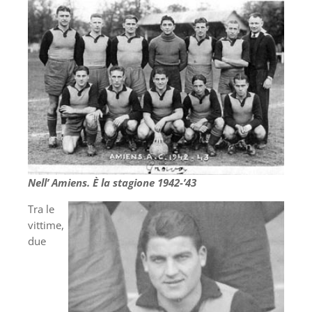
Nell’ Amiens. È la stagione 1942-’43
Tra le
vittime,
due