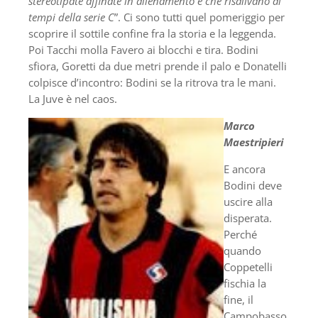
stereotipate affinate in allenamento e che risalivano ai
tempi della serie C
”. Ci sono tutti quel pomeriggio per
scoprire il sottile confine fra la storia e la leggenda.
Poi Tacchi molla Favero ai blocchi e tira. Bodini
sfiora, Goretti da due metri prende il palo e Donatelli
colpisce d’incontro: Bodini se la ritrova tra le mani.
La Juve è nel caos.
Marco
Maestripieri
E ancora
Bodini deve
uscire alla
disperata.
Perché
quando
Coppetelli
fischia la
fine, il
Campobasso