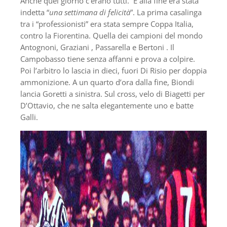
Anche quel giorno c’erano tutti. E alla fine era stata
indetta “
una settimana di felicità
”. La prima casalinga
tra i “professionisti” era stata sempre Coppa Italia,
contro la Fiorentina. Quella dei campioni del mondo
Antognoni, Graziani , Passarella e Bertoni . Il
Campobasso tiene senza affanni e prova a colpire.
Poi l’arbitro lo lascia in dieci, fuori Di Risio per doppia
ammonizione. A un quarto d’ora dalla fine, Biondi
lancia Goretti a sinistra. Sul cross, velo di Biagetti per
D’Ottavio, che ne salta elegantemente uno e batte
Galli.