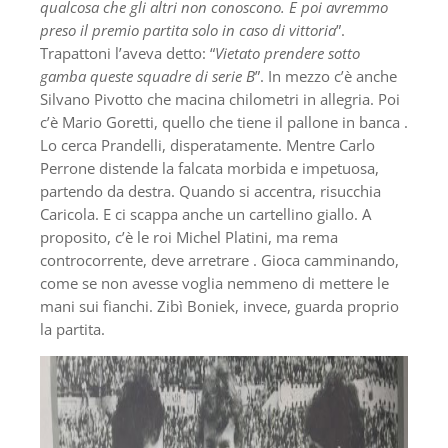
qualcosa che gli altri non conoscono. E poi avremmo
preso il premio partita solo in caso di vittoria
”.
Trapattoni l’aveva detto: “
Vietato prendere sotto
gamba queste squadre di serie B
”. In mezzo c’è anche
Silvano Pivotto che macina chilometri in allegria. Poi
c’è Mario Goretti, quello che tiene il pallone in banca .
Lo cerca Prandelli, disperatamente. Mentre Carlo
Perrone distende la falcata morbida e impetuosa,
partendo da destra. Quando si accentra, risucchia
Caricola. E ci scappa anche un cartellino giallo. A
proposito, c’è le roi Michel Platini, ma rema
controcorrente, deve arretrare . Gioca camminando,
come se non avesse voglia nemmeno di mettere le
mani sui fianchi. Zibì Boniek, invece, guarda proprio
la partita.