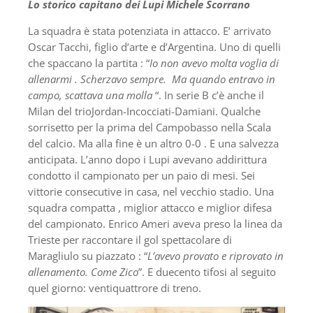
Lo storico capitano dei Lupi Michele Scorrano
La squadra è stata potenziata in attacco. E’ arrivato
Oscar Tacchi, figlio d’arte e d’Argentina. Uno di quelli
che spaccano la partita : “
Io non avevo molta voglia di
allenarmi . Scherzavo sempre. Ma quando entravo in
campo, scattava una molla
“. In serie B c’è anche il
Milan del trioJordan-Incocciati-Damiani. Qualche
sorrisetto per la prima del Campobasso nella Scala
del calcio. Ma alla fine è un altro 0-0 . E una salvezza
anticipata. L’anno dopo i Lupi avevano addirittura
condotto il campionato per un paio di mesi. Sei
vittorie consecutive in casa, nel vecchio stadio. Una
squadra compatta , miglior attacco e miglior difesa
del campionato. Enrico Ameri aveva preso la linea da
Trieste per raccontare il gol spettacolare di
Maragliulo su piazzato : “
L’avevo provato e riprovato in
allenamento. Come Zico
”. E duecento tifosi al seguito
quel giorno: ventiquattrore di treno.