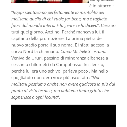
è in attacco :
“
Rappresentavamo perfettamente la mentalità dei
molisani: quella di chi vuole far bene, ma è tagliato
fuori dal mondo intero. E la gente ce lo diceva
“. C’erano
tutti quel giorno. Anzi no. Perché mancava lui, il
capitano della promozione. La prima pietra del
nuovo stadio porta il suo nome. E infatti adesso la
curva Nord la chiamano:
Curva Michele Scorrano
.
Veniva da Ururi, paesino di minoranza albanese a
sessanta chilometri da Campobasso. In silenzio,
perché lui era uno schivo, parlava poco . Ma nello
spogliatoio non c’era voce più ascoltata : “
Noi
molisani possiamo anche non avere qualcosa in più dal
punto di vista tecnico, ma abbiamo tanta grinta che
sopperisce a ogni lacuna
”.