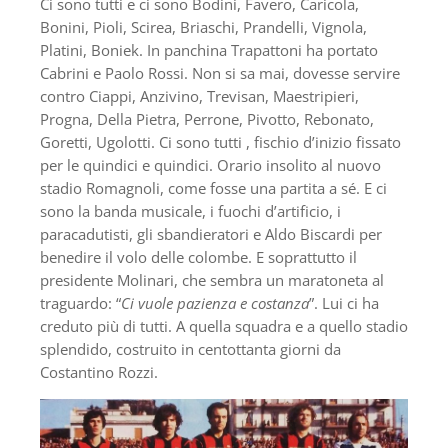
Ci sono tutti e ci sono Bodini, Favero, Caricola,
Bonini, Pioli, Scirea, Briaschi, Prandelli, Vignola,
Platini, Boniek. In panchina Trapattoni ha portato
Cabrini e Paolo Rossi. Non si sa mai, dovesse servire
contro Ciappi, Anzivino, Trevisan, Maestripieri,
Progna, Della Pietra, Perrone, Pivotto, Rebonato,
Goretti, Ugolotti. Ci sono tutti , fischio d’inizio fissato
per le quindici e quindici. Orario insolito al nuovo
stadio Romagnoli, come fosse una partita a sé. E ci
sono la banda musicale, i fuochi d’artificio, i
paracadutisti, gli sbandieratori e Aldo Biscardi per
benedire il volo delle colombe. E soprattutto il
presidente Molinari, che sembra un maratoneta al
traguardo: “
Ci vuole pazienza e costanza
”. Lui ci ha
creduto più di tutti. A quella squadra e a quello stadio
splendido, costruito in centottanta giorni da
Costantino Rozzi.