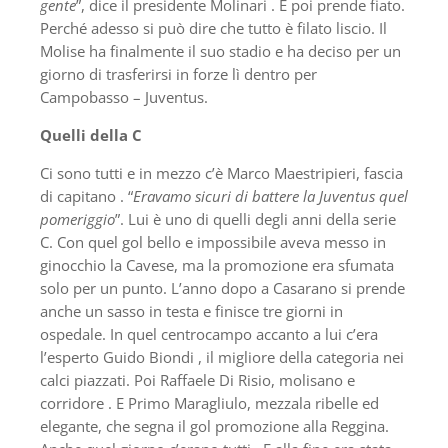
gente
”, dice il presidente Molinari . E poi prende fiato.
Perché adesso si può dire che tutto è filato liscio. Il
Molise ha finalmente il suo stadio e ha deciso per un
giorno di trasferirsi in forze lì dentro per
Campobasso – Juventus.
Quelli della C
Ci sono tutti e in mezzo c’è Marco Maestripieri, fascia
di capitano . “
Eravamo sicuri di battere la Juventus quel
pomeriggio
”. Lui è uno di quelli degli anni della serie
C. Con quel gol bello e impossibile aveva messo in
ginocchio la Cavese, ma la promozione era sfumata
solo per un punto. L’anno dopo a Casarano si prende
anche un sasso in testa e finisce tre giorni in
ospedale. In quel centrocampo accanto a lui c’era
l’esperto Guido Biondi , il migliore della categoria nei
calci piazzati. Poi Raffaele Di Risio, molisano e
corridore . E Primo Maragliulo, mezzala ribelle ed
elegante, che segna il gol promozione alla Reggina.