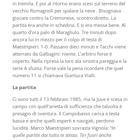
in tremila. E poi al ritorno erano scesi sul terreno del
vecchio Romagnoli per spalare la neve . Bisognava
giocare contro la Cremonese, scontro diretto. La
partita era anche in schedina. E si era messa bene. Al
quarto d’ora palo di Maragliulo. Tre minuti dopo
ancora lui in mezzo per il colpo di testa di
Maestripieri: 1-0. Passano dieci minuti e Tacchi viene
atterrato da Galbagini: niente. L’arbitro forse è
coperto. Nella ripresa la loro ala sinistra pareggia e la
serie A sfuma. Forse vale la pena ricordare che quel
numero 11 si chiamava Gianluca Vialli.
La partita
Ci sono tutti il 13 febbraio 1985, ma la Juve è scesa in
campo con quell’arietta di sufficienza che talvolta è
presagio di sventura. Il Campobasso carica a testa
bassa e anche quelli esperti e navigati, perdono
lucidità .Marco Maestripieri sovrasta Vignola: “
In
quelle partite dai tutto te stesso. Tiri fuori anche