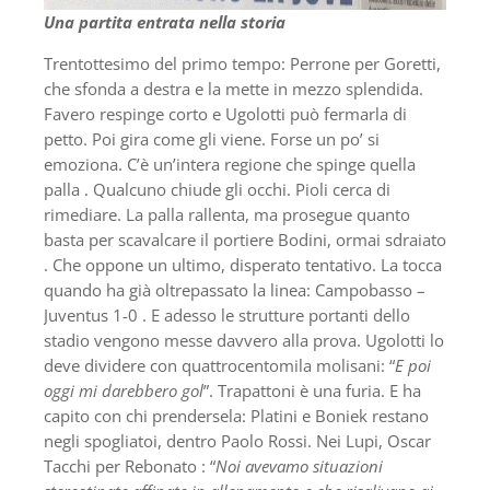
Una partita entrata nella storia
Trentottesimo del primo tempo: Perrone per Goretti,
che sfonda a destra e la mette in mezzo splendida.
Favero respinge corto e Ugolotti può fermarla di
petto. Poi gira come gli viene. Forse un po’ si
emoziona. C’è un’intera regione che spinge quella
palla . Qualcuno chiude gli occhi. Pioli cerca di
rimediare. La palla rallenta, ma prosegue quanto
basta per scavalcare il portiere Bodini, ormai sdraiato
. Che oppone un ultimo, disperato tentativo. La tocca
quando ha già oltrepassato la linea: Campobasso –
Juventus 1-0 . E adesso le strutture portanti dello
stadio vengono messe davvero alla prova. Ugolotti lo
deve dividere con quattrocentomila molisani: “
E poi
oggi mi darebbero gol
”. Trapattoni è una furia. E ha
capito con chi prendersela: Platini e Boniek restano
negli spogliatoi, dentro Paolo Rossi. Nei Lupi, Oscar
Tacchi per Rebonato : “
Noi avevamo situazioni