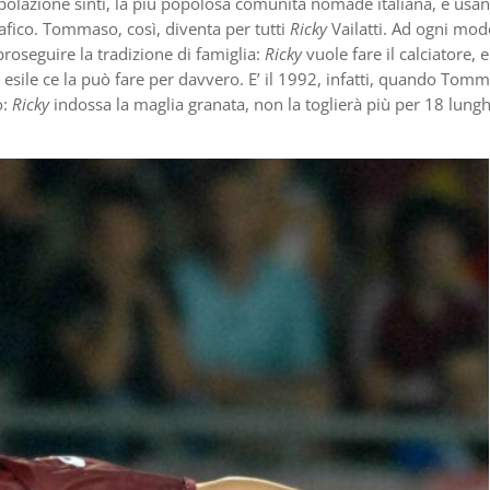
popolazione sinti, la più popolosa comunità nomade italiana, è usa
fico. Tommaso, così, diventa per tutti
Ricky
Vailatti. Ad ogni mod
roseguire la tradizione di famiglia:
Ricky
vuole fare il calciatore, e
’ esile ce la può fare per davvero. E’ il 1992, infatti, quando Tom
o:
Ricky
indossa la maglia granata, non la toglierà più per 18 lungh