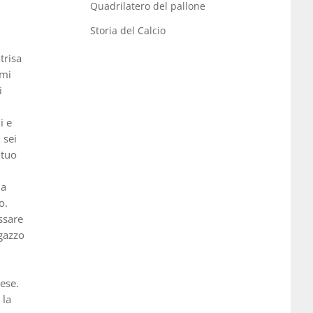
Quadrilatero del pallone
Storia del Calcio
trisa
imi
i
i e
 sei
 tuo
ia
o.
ssare
agazzo
tese.
 la