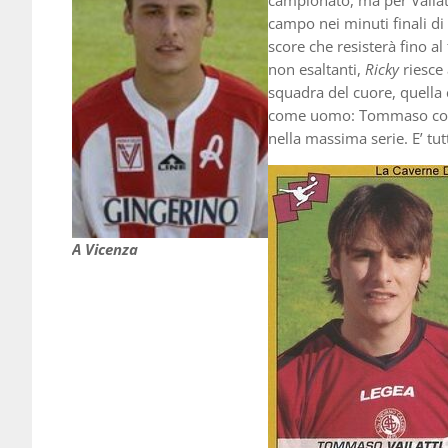
campionato, ma per Vailatt
campo nei minuti finali di 
score che resisterà fino 
non esaltanti,
Ricky
riesce
squadra del cuore, quella 
come uomo: Tommaso collezi
nella massima serie. E’ tut
A Vicenza