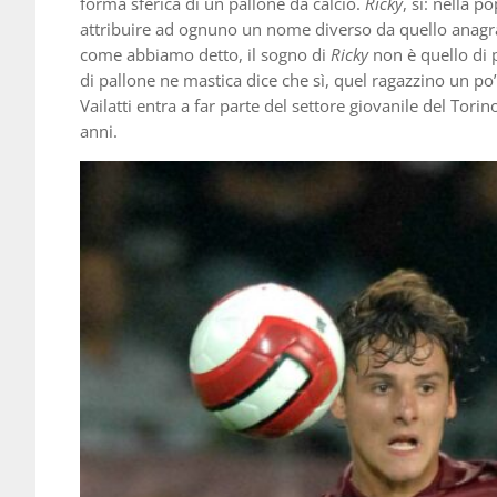
forma sferica di un pallone da calcio.
Ricky
, sì: nella 
attribuire ad ognuno un nome diverso da quello anagra
come abbiamo detto, il sogno di
Ricky
non è quello di p
di pallone ne mastica dice che sì, quel ragazzino un po
Vailatti entra a far parte del settore giovanile del Torin
anni.