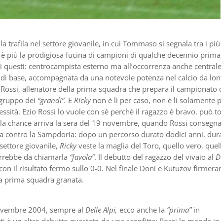
 la trafila nel settore giovanile, in cui Tommaso si segnala tra i più
n è più la prodigiosa fucina di campioni di qualche decennio prim
 di questi: centrocampista esterno ma all’occorrenza anche centrale
a di base, accompagnata da una notevole potenza nel calcio da lo
io Rossi, allenatore della prima squadra che prepara il campionato 
 gruppo dei
“grandi”.
E
Ricky
non è lì per caso, non è lì solamente 
ssità. Ezio Rossi lo vuole con sè perchè il ragazzo è bravo, può t
lla chance arriva la sera del 19 novembre, quando Rossi consegna
alia contro la Sampdoria: dopo un percorso durato dodici anni, dura
 settore giovanile,
Ricky
veste la maglia del Toro, quello vero, quel
errebbe da chiamarla
“favola”
. Il debutto del ragazzo del vivaio al
D
 con il risultato fermo sullo 0-0. Nel finale Doni e Kutuzov firmera
la prima squadra granata.
novembre 2004, sempre al
Delle Alpi,
ecco anche la
“prima”
in