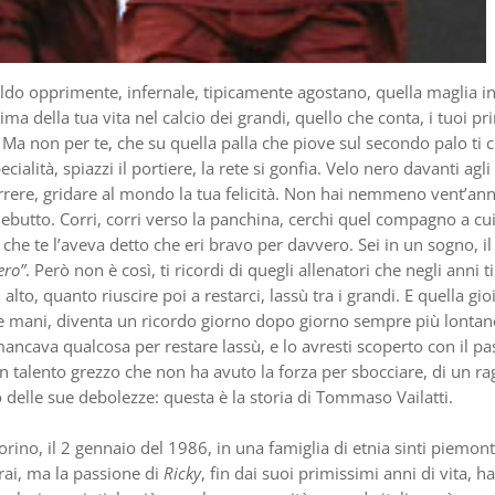
do opprimente, infernale, tipicamente agostano, quella maglia in
prima della tua vita nel calcio dei grandi, quello che conta, i tuoi pr
 Ma non per te, che su quella palla che piove sul secondo palo ti c
cialità, spiazzi il portiere, la rete si gonfia. Velo nero davanti agli
correre, gridare al mondo la tua felicità. Non hai nemmeno vent’ann
ebutto. Corri, corri verso la panchina, cerchi quel compagno a cui
che te l’aveva detto che eri bravo per davvero. Sei in un sogno, il
ero”
. Però non è così, ti ricordi di quegli allenatori che negli anni ti
alto, quanto riuscire poi a restarci, lassù tra i grandi. E quella gio
le mani, diventa un ricordo giorno dopo giorno sempre più lontan
mancava qualcosa per restare lassù, e lo avresti scoperto con il pa
 un talento grezzo che non ha avuto la forza per sbocciare, di un r
to delle sue debolezze: questa è la storia di Tommaso Vailatti.
rino, il 2 gennaio del 1986, in una famiglia di etnia sinti piemon
ai, ma la passione di
Ricky
, fin dai suoi primissimi anni di vita, ha