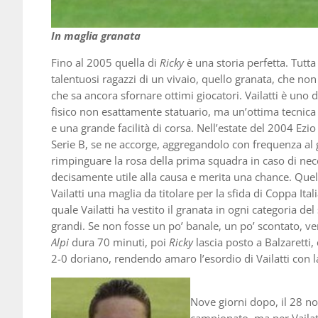
In maglia granata
Fino al 2005 quella di
Ricky
è una storia perfetta. Tutta
talentuosi ragazzi di un vivaio, quello granata, che no
che sa ancora sfornare ottimi giocatori. Vailatti è uno
fisico non esattamente statuario, ma un’ottima tecnic
e una grande facilità di corsa. Nell’estate del 2004 Ez
Serie B, se ne accorge, aggregandolo con frequenza al
rimpinguare la rosa della prima squadra in caso di nece
decisamente utile alla causa e merita una chance. Que
Vailatti una maglia da titolare per la sfida di Coppa It
quale Vailatti ha vestito il granata in ogni categoria del
grandi. Se non fosse un po’ banale, un po’ scontato, v
Alpi
dura 70 minuti, poi
Ricky
lascia posto a Balzaretti,
2-0 doriano, rendendo amaro l’esordio di Vailatti con 
Nove giorni dopo, il 28 