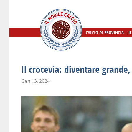
CALCIO DI PROVINCIA
CALCIO DI PROVINCIA
I
I
Il crocevia: diventare grand
Gen 13, 2024