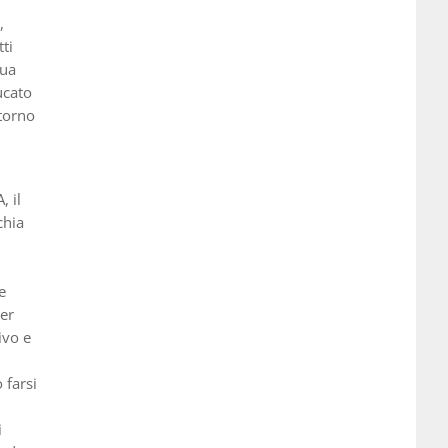
,
ti
sua
ucato
itorno
, il
chia
e
per
ivo e
 farsi
i