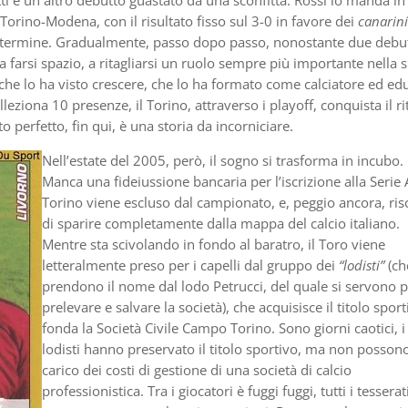
i è un altro debutto guastato da una sconfitta: Rossi lo manda in
Torino-Modena, con il risultato fisso sul 3-0 in favore dei
canarini
al termine. Gradualmente, passo dopo passo, nonostante due debut
 a farsi spazio, a ritagliarsi un ruolo sempre più importante nella 
che lo ha visto crescere, che lo ha formato come calciatore ed ed
ona 10 presenze, il Torino, attraverso i playoff, conquista il r
to perfetto, fin qui, è una storia da incorniciare.
Nell’estate del 2005, però, il sogno si trasforma in incubo.
Manca una fideiussione bancaria per l’iscrizione alla Serie A
Torino viene escluso dal campionato, e, peggio ancora, ris
di sparire completamente dalla mappa del calcio italiano.
Mentre sta scivolando in fondo al baratro, il Toro viene
letteralmente preso per i capelli dal gruppo dei
“lodisti”
(ch
prendono il nome dal lodo Petrucci, del quale si servono 
prelevare e salvare la società), che acquisisce il titolo sport
fonda la Società Civile Campo Torino. Sono giorni caotici, i
lodisti hanno preservato il titolo sportivo, ma non possono
carico dei costi di gestione di una società di calcio
professionistica. Tra i giocatori è fuggi fuggi, tutti i tesserat