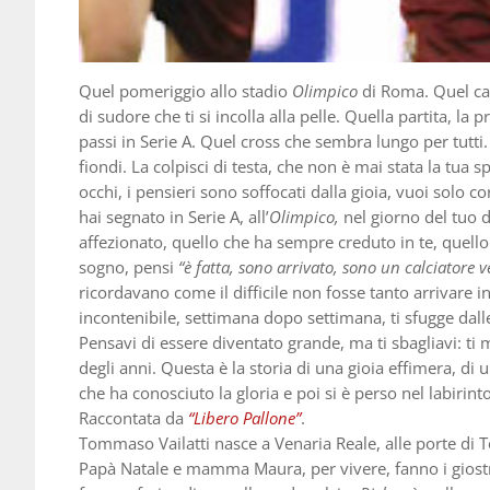
Quel pomeriggio allo stadio
Olimpico
di Roma. Quel cal
di sudore che ti si incolla alla pelle. Quella partita, la 
passi in Serie A. Quel cross che sembra lungo per tutti.
fiondi. La colpisci di testa, che non è mai stata la tua spe
occhi, i pensieri sono soffocati dalla gioia, vuoi solo 
hai segnato in Serie A, all’
Olimpico,
nel giorno del tuo d
affezionato, quello che ha sempre creduto in te, quello 
sogno, pensi
“è fatta, sono arrivato, sono un calciatore v
ricordavano come il difficile non fosse tanto arrivare in 
incontenibile, settimana dopo settimana, ti sfugge dal
Pensavi di essere diventato grande, ma ti sbagliavi: ti 
degli anni. Questa è la storia di una gioia effimera, di
che ha conosciuto la gloria e poi si è perso nel labirin
Raccontata da
“Libero Pallone”
.
Tommaso Vailatti nasce a Venaria Reale, alle porte di To
Papà Natale e mamma Maura, per vivere, fanno i giostr