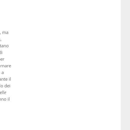
a, ma
,
ntano
di
per
ornare
 a
nte il
lo dei
elle
nno il