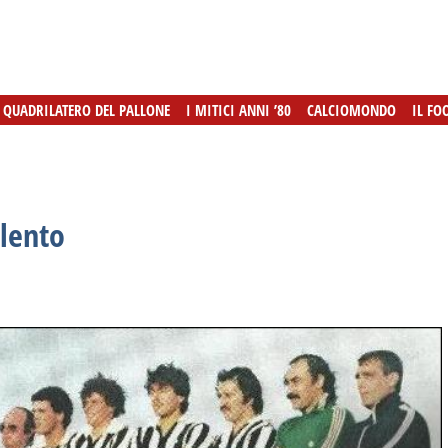
L QUADRILATERO DEL PALLONE
L QUADRILATERO DEL PALLONE
I MITICI ANNI ’80
I MITICI ANNI ’80
CALCIOMONDO
CALCIOMONDO
IL FO
IL FO
alento