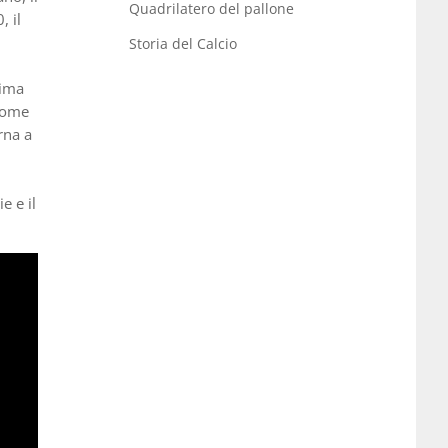
Quadrilatero del pallone
, il
Storia del Calcio
rima
 come
rna a
e e il