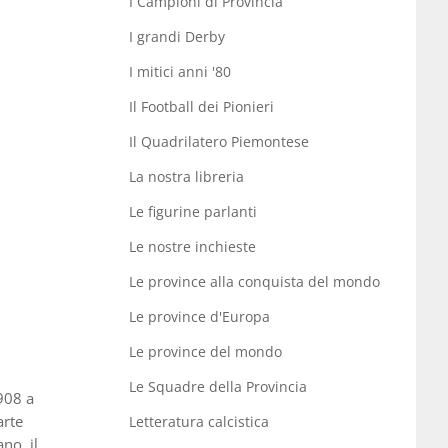
I Campioni di Provincia
I grandi Derby
I mitici anni '80
Il Football dei Pionieri
Il Quadrilatero Piemontese
La nostra libreria
Le figurine parlanti
Le nostre inchieste
Le province alla conquista del mondo
Le province d'Europa
Le province del mondo
Le Squadre della Provincia
908 a
arte
Letteratura calcistica
no, il