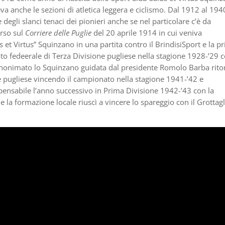
a anche le sezioni di atletica leggera e ciclismo. Dal 1912 al 1940
 degli slanci tenaci dei pionieri anche se nel particolare c’è da
arso sul
Corriere delle Puglie
del 20 aprile 1914 in cui veniva
 et Virtus” Squinzano in una partita contro il BrindisiSport e la p
o fedeerale di Terza Divisione pugliese nella stagione 1928-’29
nonimato lo Squinzano guidata dal presidente Romolo Barba rito
e pugliese vincendo il campionato nella stagione 1941-’42 e
nsabile l’anno successivo in Prima Divisione 1942-’43 con la
la formazione locale riuscì a vincere lo spareggio con il Grottagli