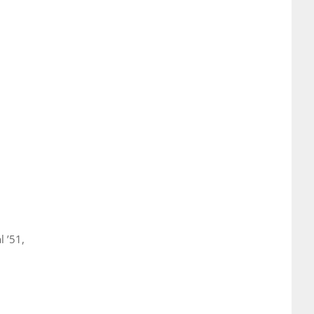
l ’51,