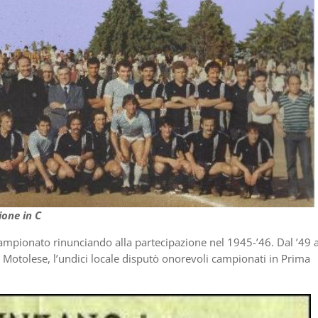
ione in C
ampionato rinunciando alla partecipazione nel 1945-’46. Dal ’49 a
 Motolese, l’undici locale disputò onorevoli campionati in Prima