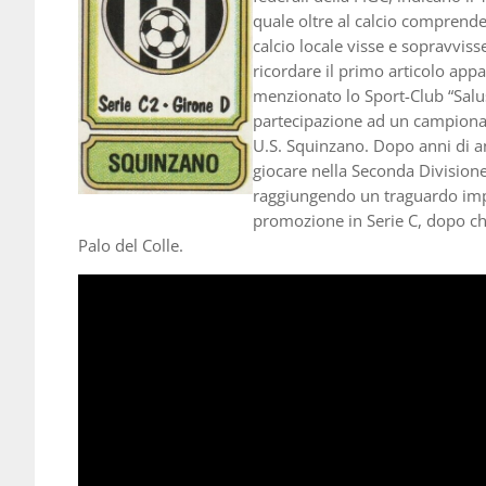
quale oltre al calcio comprendev
calcio locale visse e sopravvisse
ricordare il primo articolo app
menzionato lo Sport-Club “Salus
partecipazione ad un campionat
U.S. Squinzano. Dopo anni di a
giocare nella Seconda Division
raggiungendo un traguardo impe
promozione in Serie C, dopo che 
Palo del Colle.