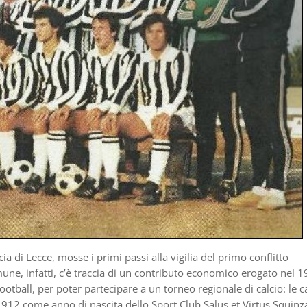
cia di Lecce, mosse i primi passi alla vigilia del primo conflitto
une, infatti, c’è traccia di un contributo economico erogato nel 1
otball, per poter partecipare a un torneo regionale di calcio: le c
 1912 come anno di nascita dello Sport Club Salus et Virtus Squinza