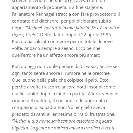
scherzò dicendo che Kutzop gli aveva tolto un
appartamento di proprietà. E a fine stagione,
l’allenatore Rehhagel straccia con fare provocatorio il
contratto del difensore, per poi dichiarare subito
dopo:
“Michael, hai tutta la mia fiducia. Se c’è un altro
rigore, tiralo”.
Detto, fatto: dopo il 22 aprile 1986
Kutzop ha calciato un rigore per un totale di nove
volte. Andano sempre a segno. Ecco perché
quell’errore ha un effetto ancora più amaro.
Kutzop oggi non vuole parlare di
“trauma”
, anche se
ogni tanto sente ancora il rumore nelle orecchie.
Quel suono della palla che colpisce il palo. Ecco
perché a volte trascorre ancora notti insonni come
quelle subito dopo la fatidica partita. Allora, verso le
cinque del mattino, il suo amico di lunga data e
compagno di squadra Rudi Völler glielo aveva
predetto davanti all’ennesima birra di frustrazione
:
“Micha, il tuo nome sarà sempre associato a questo
biglietto. La gente ne parlerà ancora tra dieci o venti