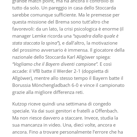
grande match point, ma ha ancora il controllo di
tutto da solo. Un pareggio in casa dello Stoccarda
sarebbe comunque sufficiente. Ma le premesse per
questa missione del Brema sono tutt’altro che
favorevoli: da un lato, la crisi psicologica è enorme (il
manager Lemke ricorda una
“squadra dalla quale è
stata staccata la spina”
), e dall’altro, la motivazione
del prossimo avversario è immensa. Il giocatore della
nazionale dello Stoccarda Karl Allgöwer spiega:
“Vogliamo che il Bayern diventi campione”.
E così
accade: il VfB batte il Werder 2-1 (doppietta di
Allgöwer), mentre allo stesso tempo il Bayern batte il
Borussia Mönchengladbach 6-0 e vince il campionato
grazie alla migliore differenza reti.
Kutzop riceve quindi una settimana di congedo
speciale. Va dai suoi genitori e fratelli a Offenbach.
Ma non riesce davvero a staccare. Invece, studia la
sua mancanza in video. Una, dieci volte, ancora e
ancora. Fino a trovare personalmente l’errore che ha