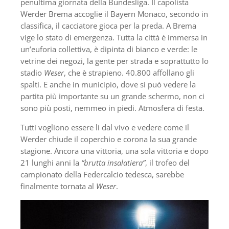
penultima giornata della Bundesliga. Il capolista
Werder Brema accoglie il Bayern Monaco, secondo in
classifica, il cacciatore gioca per la preda. A Brema
vige lo stato di emergenza. Tutta la città è immersa in
un’euforia collettiva, è dipinta di bianco e verde: le
vetrine dei negozi, la gente per strada e soprattutto lo
stadio
Weser
, che è strapieno. 40.800 affollano gli
spalti. E anche in municipio, dove si può vedere la
partita più importante su un grande schermo, non ci
sono più posti, nemmeo in piedi. Atmosfera di festa.
Tutti vogliono essere lì dal vivo e vedere come il
Werder chiude il coperchio e corona la sua grande
stagione. Ancora una vittoria, una sola vittoria e dopo
21 lunghi anni la
“brutta insalatiera”
, il trofeo del
campionato della Federcalcio tedesca, sarebbe
finalmente tornata al
Weser
.