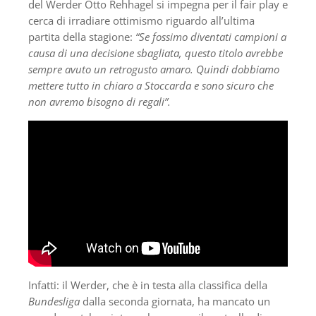
del Werder Otto Rehhagel si impegna per il fair play e
cerca di irradiare ottimismo riguardo all’ultima
partita della stagione:
“Se fossimo diventati campioni a
causa di una decisione sbagliata, questo titolo avrebbe
sempre avuto un retrogusto amaro. Quindi dobbiamo
mettere tutto in chiaro a Stoccarda e sono sicuro che
non avremo bisogno di regali”.
Infatti: il Werder, che è in testa alla classifica della
Bundesliga
dalla seconda giornata, ha mancato un