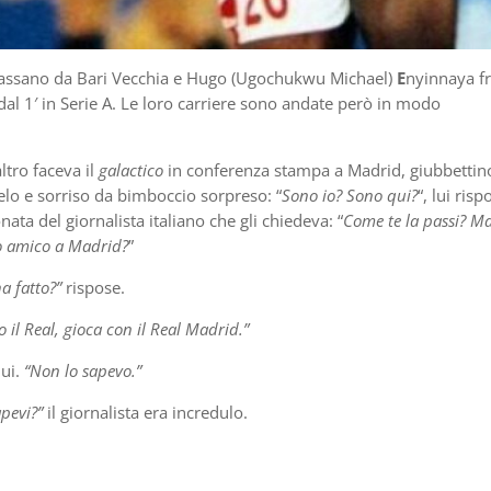
Cassano da Bari Vecchia e Hugo
(Ugochukwu Michael)
E
nyinnaya f
dal 1′ in Serie A. Le loro carriere sono andate però in modo
ltro faceva il
galactico
in conferenza stampa a Madrid, giubbettin
pelo e sorriso da bimboccio sorpreso: “
Sono io? Sono qui?
“, lui risp
onata del giornalista italiano che gli chiedeva: “
Come te la passi? Ma
uo amico a Madrid?
”
a fatto?”
rispose.
o il Real, gioca con il Real Madrid.”
lui.
“Non lo sapevo.”
pevi?”
il giornalista era incredulo.