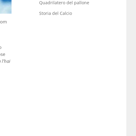
Quadrilatero del pallone
Storia del Calcio
rom
o
ose
 l’hai