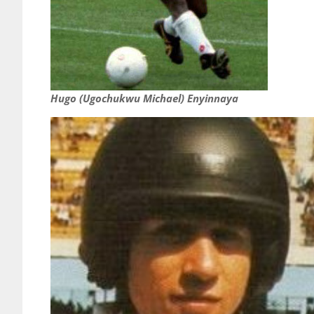
Hugo (Ugochukwu Michael) Enyinnaya