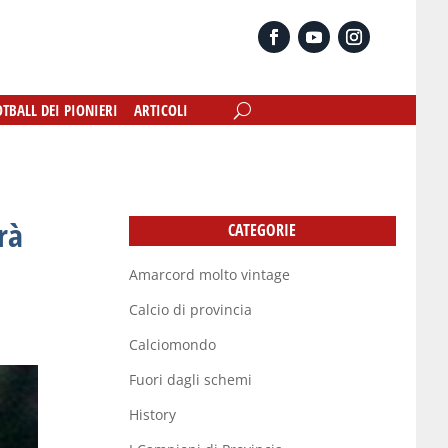
OTBALL DEI PIONIERI
OTBALL DEI PIONIERI
ARTICOLI
ARTICOLI
rà
CATEGORIE
Amarcord molto vintage
Calcio di provincia
Calciomondo
Fuori dagli schemi
History