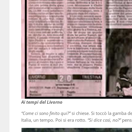
Ai tempi del Livorno
“Come ci sono finito qui?”
si chiese. Si toccò la gamba de
Italia, un tempo. Poi si era rotto.
“Si dice così, no?”
pensò