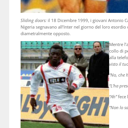
Sliding doors:
il 18 Dicembre 1999, i giovani Antonio 
Nigeria segnavano all’Inter nel giorno del loro esordio 
diametralmente opposto.
Mentre l’a
collo di 
alla telef
visto il t
“No, che h
“L’ha pres
“Ah”
fece 
“Non lo sa