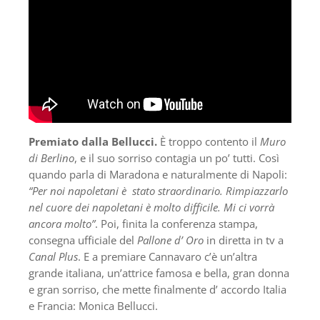
Premiato dalla Bellucci.
È troppo contento il
Muro
di Berlino
, e il suo sorriso contagia un po’ tutti. Così
quando parla di Maradona e naturalmente di Napoli:
“Per noi napoletani è stato straordinario. Rimpiazzarlo
nel cuore dei napoletani è molto difficile. Mi ci vorrà
ancora molto”
. Poi, finita la conferenza stampa,
consegna ufficiale del
Pallone d’ Oro
in diretta in tv a
Canal Plus
. E a premiare Cannavaro c’è un’altra
grande italiana, un’attrice famosa e bella, gran donna
e gran sorriso, che mette finalmente d’ accordo Italia
e Francia: Monica Bellucci.