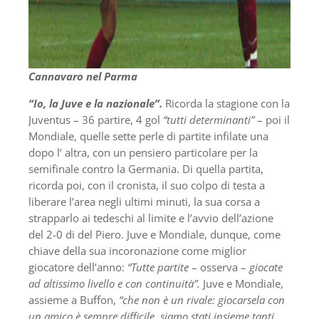
Cannavaro nel Parma
“Io, la Juve e la nazionale”.
Ricorda la stagione con la
Juventus – 36 partire, 4 gol
“tutti determinanti”
– poi il
Mondiale, quelle sette perle di partite infilate una
dopo l’ altra, con un pensiero particolare per la
semifinale contro la Germania. Di quella partita,
ricorda poi, con il cronista, il suo colpo di testa a
liberare l’area negli ultimi minuti, la sua corsa a
strapparlo ai tedeschi al limite e l’avvio dell’azione
del 2-0 di del Piero. Juve e Mondiale, dunque, come
chiave della sua incoronazione come miglior
giocatore dell’anno:
“Tutte partite
– osserva –
giocate
ad altissimo livello e con continuità”.
Juve e Mondiale,
assieme a Buffon,
“che non è un rivale: giocarsela con
un amico è sempre difficile, siamo stati insieme tanti