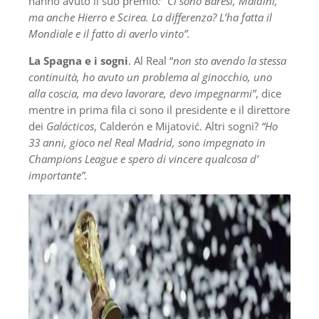
hanno avuto il suo premio
: “Ci sono Baresi, Maldini,
ma anche Hierro e Scirea. La differenza? L’ha fatta il
Mondiale e il fatto di averlo vinto”.
La Spagna e i sogni
. Al Real “
non sto avendo la stessa
continuità, ho avuto un problema al ginocchio, uno
alla coscia, ma devo lavorare, devo impegnarmi”
, dice
mentre in prima fila ci sono il presidente e il direttore
dei
Galácticos
, Calderón e Mijatović. Altri sogni?
“Ho
33 anni, gioco nel Real Madrid, sono impegnato in
Champions League e spero di vincere qualcosa d’
importante”.