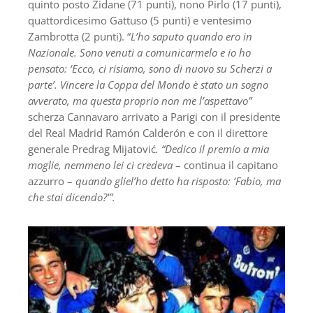
quinto posto Zidane (71 punti), nono Pirlo (17 punti),
quattordicesimo Gattuso (5 punti) e ventesimo
Zambrotta (2 punti). “
L’ho saputo quando ero in
Nazionale. Sono venuti a comunicarmelo e io ho
pensato: ‘Ecco, ci risiamo, sono di nuovo su Scherzi a
parte’. Vincere la Coppa del Mondo è stato un sogno
avverato, ma questa proprio non me l’aspettavo”
scherza Cannavaro arrivato a Parigi con il presidente
del Real Madrid Ramón Calderón e con il direttore
generale Predrag Mijatović
. “Dedico il premio a mia
moglie, nemmeno lei ci credeva
– continua il capitano
azzurro –
quando gliel’ho detto ha risposto: ‘Fabio, ma
che stai dicendo?'”.