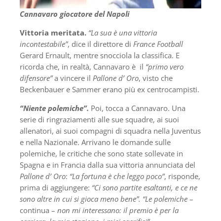
Cannavaro giocatore del Napoli
Vittoria meritata.
“La sua è una vittoria
incontestabile”
, dice il direttore di
France Football
Gerard Ernault, mentre snocciola la classifica. E
ricorda che, in realtà, Cannavaro è il
“primo vero
difensore”
a vincere il
Pallone d’ Oro
, visto che
Beckenbauer e Sammer erano più ex centrocampisti.
“Niente polemiche”.
Poi, tocca a Cannavaro. Una
serie di ringraziamenti alle sue squadre, ai suoi
allenatori, ai suoi compagni di squadra nella Juventus
e nella Nazionale. Arrivano le domande sulle
polemiche, le critiche che sono state sollevate in
Spagna e in Francia dalla sua vittoria annunciata del
Pallone d’ Oro
:
“La fortuna è che leggo poco”
, risponde,
prima di aggiungere:
“Ci sono partite esaltanti, e ce ne
sono altre in cui si gioca meno bene”. “Le polemiche
–
continua –
non mi interessano: il premio è per la